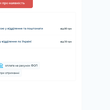
 про наявність
ю у відділення та поштомати
від 80 грн
 відділення по Україні
від 50 грн
оплата на рахунок ФОП
при отриманні