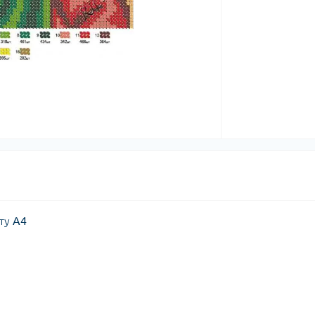
ату
А4