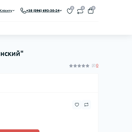
0
0
0
Клієнту
+38 (096) 693-30-24
инский"
0