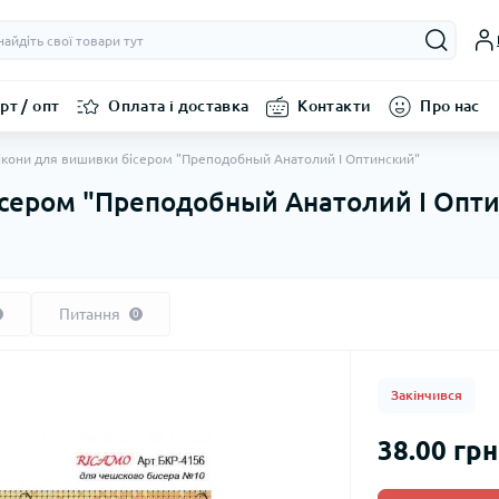
рт / опт
Оплата і доставка
Контакти
Про нас
ікони для вишивки бісером "Преподобный Анатолий I Оптинский"
ісером "Преподобный Анатолий I Опт
Питання
0
Закінчився
38.00 грн