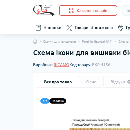
Каталог товарів
Новинки
Товари зі знижкою
Гу
Схеми для вишивки
Релігія (ікони) (А4)
Схема 
Схема ікони для вишивки б
Виробник:
RICAMO
Код товару:
БКР-4156
Все про товар
Опис
Відгуки
0
Хіт
Продано