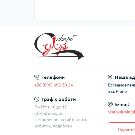
Телефони
Наша ад
+38 (096) 693-30-24
Всі замовлен
з м. Рівне
Графік роботи
E-mail
Пн-Пт: з 10 до 17
skarb.ukrain
Сб-Нд: вихідні
замовлення на сайті, можна
робити цілодобово
Перейти 