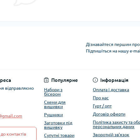
Дізнавайтеся першим про 
Підпишіться на нашу e-ma
Політика захисту та
реса
Популярне
Інформація
ня відправляємо
Набори з
Оплата і доставка
бісером
Про нас
Схеми для
Гурт / опт
вишивки
Договір оферти
Рушники
e@gmail.com
Політика захисту та о
Заготовки під
персональних даних
вишивку
до контактів
Зворотній зв'язок
Супутні товари