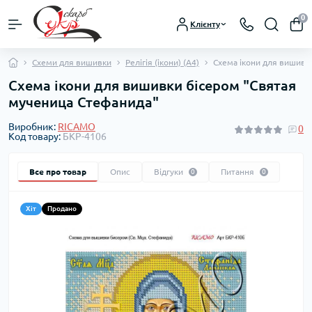
0
Клієнту
Схеми для вишивки
Релігія (ікони) (А4)
Схема ікони для вишивк
Схема ікони для вишивки бісером "Святая
мученица Стефанида"
Виробник:
RICAMO
0
Код товару:
БКР-4106
Все про товар
Опис
Відгуки
Питання
0
0
Хіт
Продано