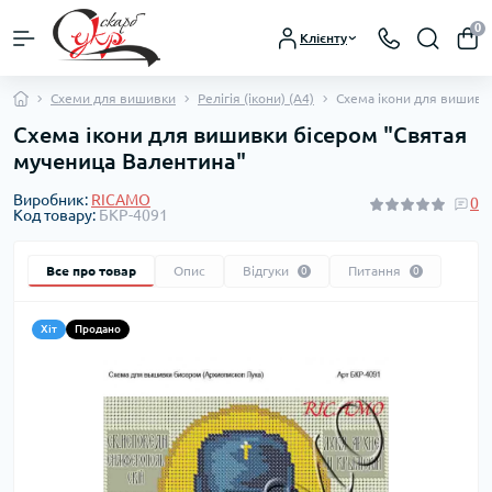
0
Клієнту
Схеми для вишивки
Релігія (ікони) (А4)
Схема ікони для вишивк
Схема ікони для вишивки бісером "Святая
мученица Валентина"
Виробник:
RICAMO
0
Код товару:
БКР-4091
Все про товар
Опис
Відгуки
Питання
0
0
Хіт
Продано