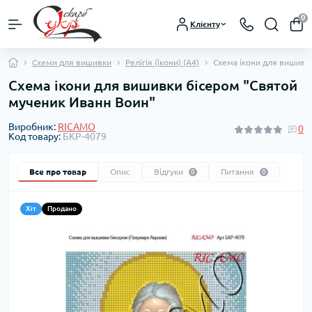
0
Клієнту
Схеми для вишивки
Релігія (ікони) (А4)
Схема ікони для вишивк
Схема ікони для вишивки бісером "Святой
мученик Иванн Воин"
Виробник:
RICAMO
0
Код товару:
БКР-4079
Все про товар
Опис
Відгуки
Питання
0
0
Хіт
Продано