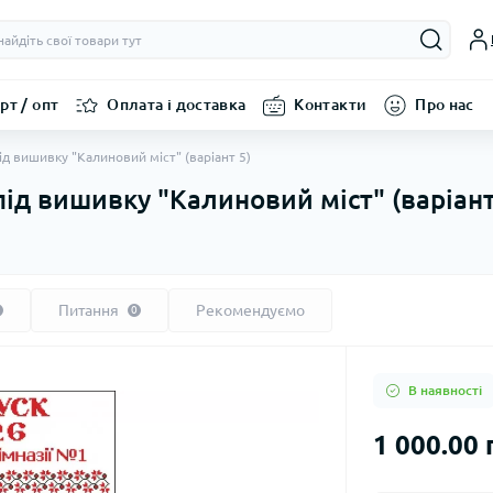
рт / опт
Оплата і доставка
Контакти
Про нас
ід вишивку "Калиновий міст" (варіант 5)
ід вишивку "Калиновий міст" (варіант
Питання
Рекомендуємо
0
В наявності
1 000.00 