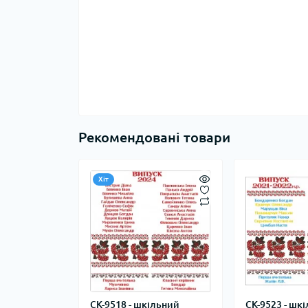
Рекомендовані товари
Хіт
СК-9518 - шкільний
СК-9523 - шк