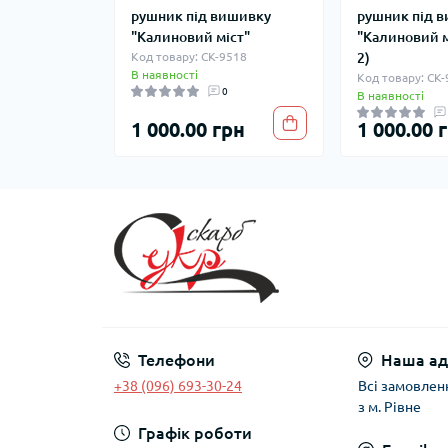
рушник під вишивку
рушник під 
"Калиновий міст"
"Калиновий м
Код товару: СК-9518
2)
В наявності
Код товару: СК
0
В наявності
1 000.00 грн
1 000.00 
Телефони
Наша ад
+38 (096) 693-30-24
Всі замовлен
з м. Рівне
Графік роботи