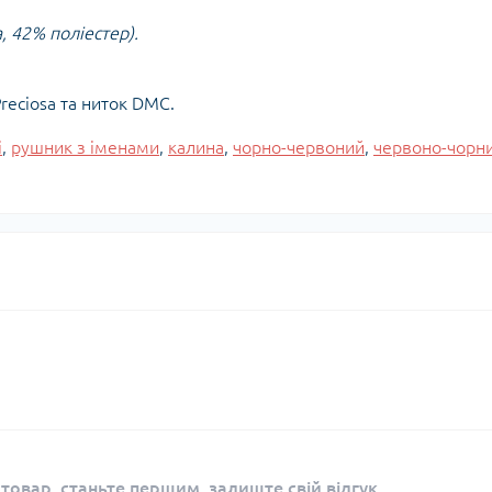
, 42% поліестер).
reciosa та ниток DMC.
і
,
рушник з іменами
,
калина
,
чорно-червоний
,
червоно-чорн
 товар, станьте першим, залиште свій відгук.