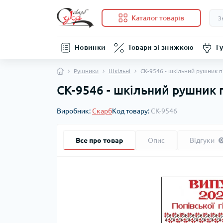
Каталог товарів
Новинки
Товари зі знижкою
Гу
Рушники
Шкільні
СК-9546 - шкільний рушник п
СК-9546 - шкільний рушник п
Виробник:
Скарб
Код товару:
СК-9546
Все про товар
Опис
Відгуки
0