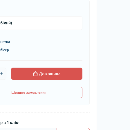
 нитки
 бісер
До кошика
Швидке замовлення
 в 1 клік: