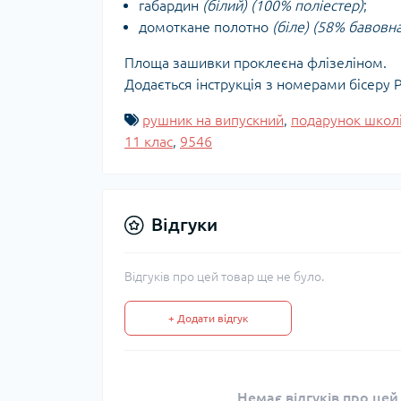
габардин
(білий) (100% поліестер)
;
домоткане полотно
(біле) (58% бавовна
Площа зашивки проклеєна флізеліном.
Додається інструкція з номерами бісеру P
рушник на випускний
,
подарунок школ
11 клас
,
9546
Відгуки
Відгуків про цей товар ще не було.
+ Додати відгук
Немає відгуків про цей