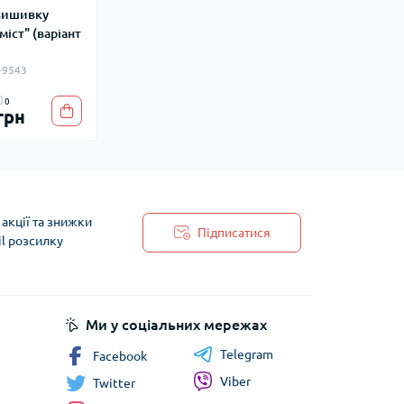
вишивку
іст" (варіант
-9543
0
грн
акції та знижки
Підписатися
il розсилку
 обробки персональних даних
Ми у соціальних мережах
Telegram
Facebook
Viber
Twitter