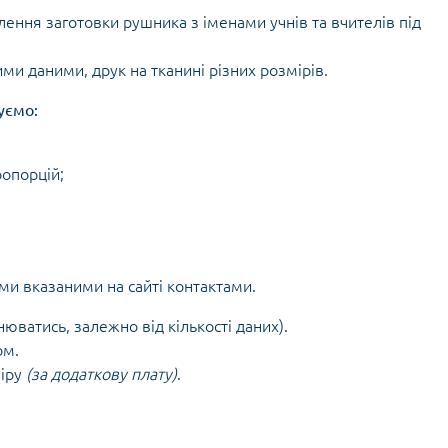
лення заготовки рушника з іменами учнів та вчителів під
ми даними, друк на тканині різних розмірів.
уємо:
ропорцій;
ми вказаними на сайті контактами.
юватись, залежно від кількості даних).
ом.
міру
(за додаткову плату)
.