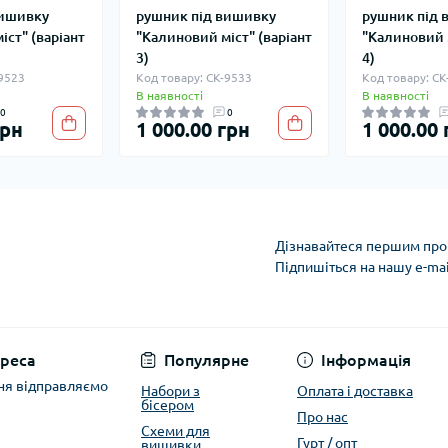
вишивку
рушник під вишивку
рушник під 
іст" (варіант
"Калиновий міст" (варіант
"Калиновий м
3)
4)
-9523
Код товару: СК-9533
Код товару: СК
В наявності
В наявності
0
0
грн
1 000.00 грн
1 000.00 
Дізнавайтеся першим про 
Підпишіться на нашу e-ma
Політика захисту та
реса
Популярне
Інформація
ня відправляємо
Набори з
Оплата і доставка
бісером
Про нас
Схеми для
Гурт / опт
вишивки