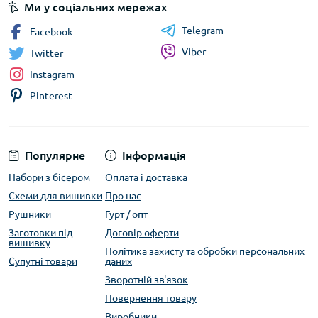
Ми у соціальних мережах
Telegram
Facebook
Viber
Twitter
Instagram
Pinterest
Популярне
Інформація
Набори з бісером
Оплата і доставка
Схеми для вишивки
Про нас
Рушники
Гурт / опт
Заготовки під
Договір оферти
вишивку
Політика захисту та обробки персональних
Супутні товари
даних
Зворотній зв'язок
Повернення товару
Виробники