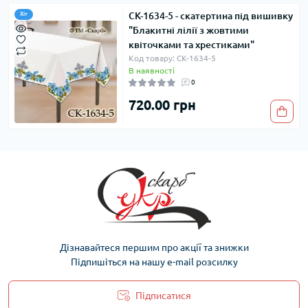
СК-1634-5 - скатертина під вишивку
Хіт
"Блакитні лілії з жовтими
квіточками та хрестиками"
Код товару: СК-1634-5
В наявності
0
720.00 грн
Дізнавайтеся першим про акції та знижки
Підпишіться на нашу e-mail розсилку
Підписатися