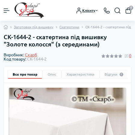
0
Клієнту
Заготовки під вишивку
Скатертини
СК-1644-2 - скатертина під 
СК-1644-2 - скатертина під вишивку
"Золоте колосся" (з серединами)
Виробник:
Скарб
0
Код товару:
СК-1644-2
Все про товар
Опис
Характеристики
Відгуки
0