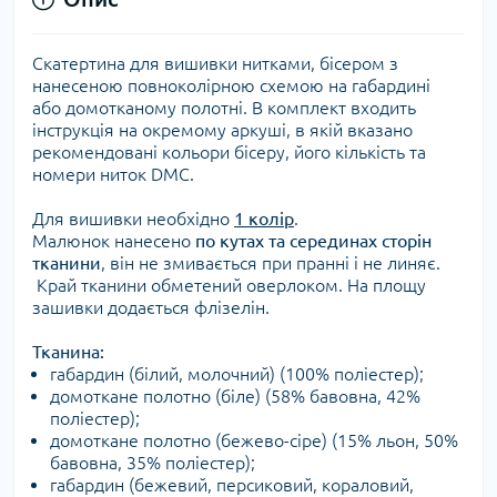
Cкатертина для вишивки нитками, бісером з
нанесеною повноколірною схемою на габардині
або домотканому полотні. В комплект входить
інструкція на окремому аркуші, в якій вказано
рекомендовані кольори бісеру, його кількість та
номери ниток DMC.
Для вишивки необхідно
1 колір
.
Малюнок нанесено
по кутах та серединах сторін
тканини
, він не змивається при пранні і не линяє.
Край тканини обметений оверлоком. На площу
зашивки додається флізелін.
Тканина:
габардин (білий, молочний) (100% поліестер);
домоткане полотно (біле) (
58% бавовна, 42%
поліестер);
домоткане полотно (бежево-сіре) (15% льон, 50%
бавовна, 35% поліестер);
габардин (бежевий, персиковий, кораловий,