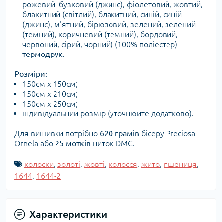
рожевий, бузковий (джинс), фіолетовий, жовтий,
блакитний (світлий), блакитний, синій, синій
(джинс), м'ятний, бірюзовий, зелений, зелений
(темний), коричневий (темний), бордовий,
червоний, сірий, чорний) (100% поліестер) -
термодрук.
Розміри:
150см х 150см;
150см х 210см;
150см х 250см;
індивідуальний розмір (уточнюйте додатково).
Для вишивки потрібно
620 грамів
бісеру Preciosa
Ornela або
25 мотків
ниток DMC.
колоски
,
золоті
,
жовті
,
колосся
,
жито
,
пшениця
,
1644
,
1644-2
Характеристики