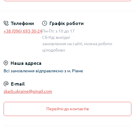
Політика захисту та обробки персональних даних
Телефони
Графік роботи
+38 (096) 693-30-24
Пн-Пт: з 10 до 17
Сб-Нд: вихідні
замовлення на сайті, можна робити
цілодобово
Наша адреса
Всі замовлення відправляємо з м. Рівне
E-mail
skarb.ukraine@gmail.com
Перейти до контактів