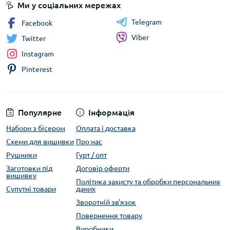
Ми у соціальних мережах
Telegram
Facebook
Viber
Twitter
Instagram
Pinterest
Популярне
Інформація
Набори з бісером
Оплата і доставка
Схеми для вишивки
Про нас
Рушники
Гурт / опт
Заготовки під
Договір оферти
вишивку
Політика захисту та обробки персональних
Супутні товари
даних
Зворотній зв'язок
Повернення товару
Виробники