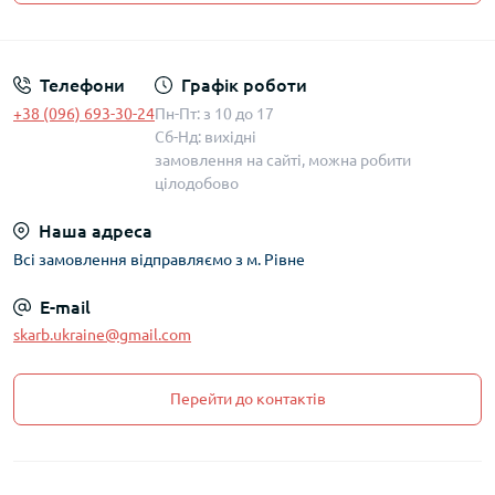
Політика захисту та обробки персональних даних
Телефони
Графік роботи
+38 (096) 693-30-24
Пн-Пт: з 10 до 17
Сб-Нд: вихідні
замовлення на сайті, можна робити
цілодобово
Наша адреса
Всі замовлення відправляємо з м. Рівне
E-mail
skarb.ukraine@gmail.com
Перейти до контактів