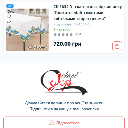
СК-1634-5 - скатертина під вишивку
Хіт
"Блакитні лілії з жовтими
квіточками та хрестиками"
Код товару: СК-1634-5
В наявності
0
720.00 грн
Дізнавайтеся першим про акції та знижки
Підпишіться на нашу e-mail розсилку
Підписатися