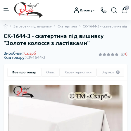
0
Клієнту
Заготовки під вишивку
Скатертини
СК-1644-3 - скатертина під 
СК-1644-3 - скатертина під вишивку
"Золоте колосся з ластівками"
Виробник:
Скарб
0
Код товару:
СК-1644-3
Все про товар
Опис
Характеристики
Відгуки
0