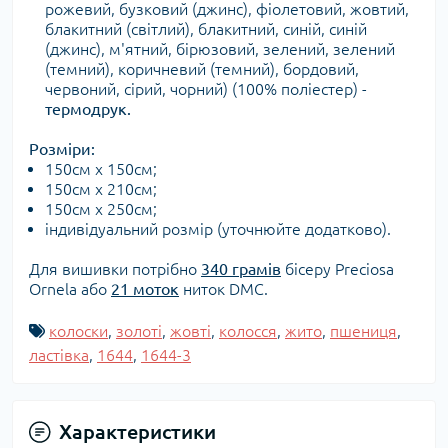
рожевий, бузковий (джинс), фіолетовий, жовтий,
блакитний (світлий), блакитний, синій, синій
(джинс), м'ятний, бірюзовий, зелений, зелений
(темний), коричневий (темний), бордовий,
червоний, сірий, чорний) (100% поліестер) -
термодрук.
Розміри:
150см х 150см;
150см х 210см;
150см х 250см;
індивідуальний розмір (уточнюйте додатково).
Для вишивки потрібно
340 грамів
бісеру Preciosa
Ornela або
21 моток
ниток DMC.
колоски
,
золоті
,
жовті
,
колосся
,
жито
,
пшениця
,
ластівка
,
1644
,
1644-3
Характеристики