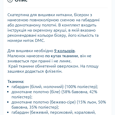
Cкатертина для вишивки нитками, бісером з
нанесеною повноколірною схемою на габардині
або домотканому полотні. В комплект входить
інструкція на окремому аркуші, в якій вказано
рекомендовані кольори бісеру, його кількість та
номери ниток DMC.
Для вишивки необхідно
9 кольорів
.
Малюнок нанесено
по кутах тканини
, він не
змивається при пранні і не линяє.
Край тканини обметений оверлоком. На площу
зашивки додається флізелін.
Тканина:
габардин (білий, молочний) (100% поліестер);
домоткане полотно (біле) (
58% бавовна, 42%
поліестер);
домоткане полотно (бежево-сіре) (15% льон, 50%
бавовна, 35% поліестер);
габардин (бежевий, персиковий, кораловий,