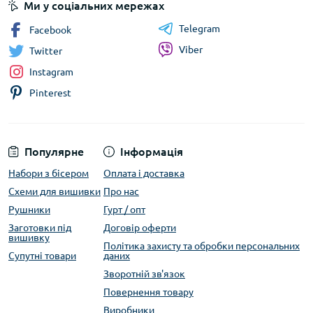
Ми у соціальних мережах
Telegram
Facebook
Viber
Twitter
Instagram
Pinterest
Популярне
Інформація
Набори з бісером
Оплата і доставка
Схеми для вишивки
Про нас
Рушники
Гурт / опт
Заготовки під
Договір оферти
вишивку
Політика захисту та обробки персональних
Супутні товари
даних
Зворотній зв'язок
Повернення товару
Виробники