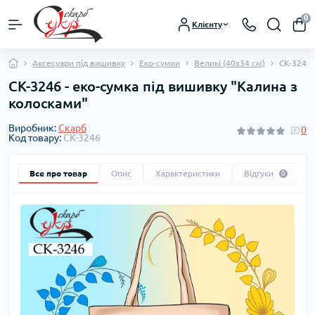
0
Клієнту
Аксесуари під вишивку
Еко-сумки
Великі (40х34 см)
СК-3246 
СК-3246 - еко-сумка під вишивку "Калина з
колосками"
Виробник:
Скарб
0
Код товару:
СК-3246
Все про товар
Опис
Характеристики
Відгуки
0