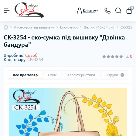
0
Клієнту
Аксесуари під вишивку
Еко-сумки
Великі (40х34 см)
СК-3254 
СК-3254 - еко-сумка під вишивку "Дзвінка
бандура"
Виробник:
Скарб
0
Код товару:
СК-3254
Все про товар
Опис
Характеристики
Відгуки
0