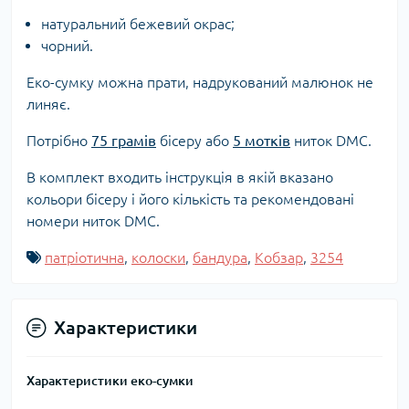
натуральний бежевий окрас;
чорний.
Еко-сумку можна прати, надрукований малюнок не
линяє.
Потрібно
75 грамів
бісеру або
5 мотків
ниток DMC.
В комплект входить інструкція в якій вказано
кольори бісеру і його кількість та рекомендовані
номери ниток DMC.
патріотична
,
колоски
,
бандура
,
Кобзар
,
3254
Характеристики
Характеристики еко-сумки