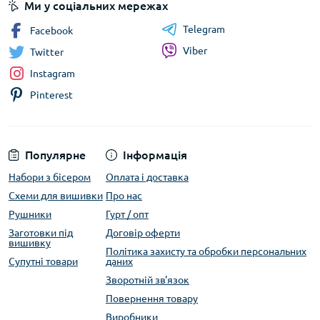
Ми у соціальних мережах
Telegram
Facebook
Viber
Twitter
Instagram
Pinterest
Популярне
Інформація
Набори з бісером
Оплата і доставка
Схеми для вишивки
Про нас
Рушники
Гурт / опт
Заготовки під
Договір оферти
вишивку
Політика захисту та обробки персональних
Супутні товари
даних
Зворотній зв'язок
Повернення товару
Виробники