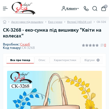
0
Клієнту
Аксесуари під вишивку
Еко-сумки
Великі (40х34 см)
СК-3268 
СК-3268 - еко-сумка під вишивку "Квіти на
колесах"
Виробник:
Скарб
0
Код товару:
СК-3268
Все про товар
Опис
Характеристики
Відгуки
0