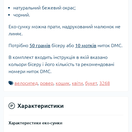
натуральний бежевий окрас;
чорний.
Еко-сумку можна прати, надрукований малюнок не
линяє.
Потрібно
50 грамів
бісеру або
10 мотків
ниток DMC.
В комплект входить інструкція в якій вказано
кольори бісеру і його кількість та рекомендовані
номери ниток DMC.
велосипед
,
ровер
,
кошик
,
квіти
,
букет
,
3268
Характеристики
Характеристики еко-сумки