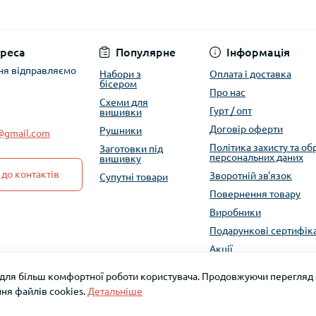
Політика захисту та
реса
Популярне
Інформація
ня відправляємо
Набори з
Оплата і доставка
бісером
Про нас
Схеми для
Гурт / опт
вишивки
Договір оферти
Рушники
e@gmail.com
Політика захисту та о
Заготовки під
персональних даних
вишивку
до контактів
Зворотній зв'язок
Супутні товари
Повернення товару
Виробники
Подарункові сертифік
Акції
 для більш комфортної роботи користувача. Продовжуючи перегляд с
ня файлів cookies.
Детальніше