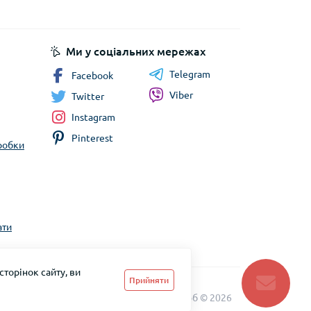
 обробки персональних даних
Ми у соціальних мережах
Telegram
Facebook
Viber
Twitter
Instagram
Pinterest
бробки
ати
торінок сайту, ви
Прийняти
ТМ Скарб © 2026