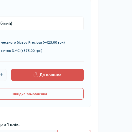
чеського бісеру Preciosa (+425.00 грн)
ниток DMC (+375.00 грн)
До кошика
Швидке замовлення
 в 1 клік: