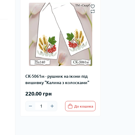
СК-5061м - рушник на ікони під
вишивку "Калина з колосками"
220.00 грн
До кошика