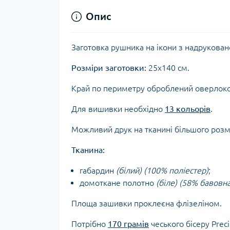
Опис
Заготовка рушника на ікони з надрукова
Розміри заготовки:
25х140 см.
Край по периметру оброблений оверлок
Для вишивки необхідно
13 кольорів
.
Можливий друк на тканині більшого роз
Тканина:
габардин
(білий) (100% поліестер)
;
домоткане полотно
(біле) (58% бавовн
Площа зашивки проклеєна флізеліном.
Потрібно
170 грамів
чеського бісеру Prec