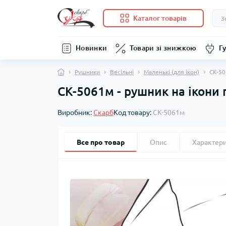
Каталог товарів
Новинки
Товари зі знижкою
Гу
Рушники
Весільні
Маленькі (для ікон)
СК-50
СК-5061м - рушник на ікони
Виробник:
Скарб
Код товару:
СК-5061м
Все про товар
Опис
Характер