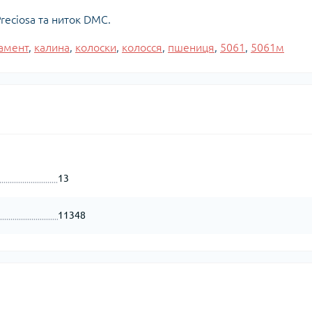
reciosa та ниток DMC.
амент
,
калина
,
колоски
,
колосся
,
пшениця
,
5061
,
5061м
13
11348