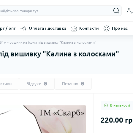
рт / опт
Оплата і доставка
Контакти
Про нас
61м - рушник на ікони під вишивку "Калина з колосками"
 під вишивку "Калина з колосками"
истики
Відгуки
Питання
0
0
В наявності
220.00 г