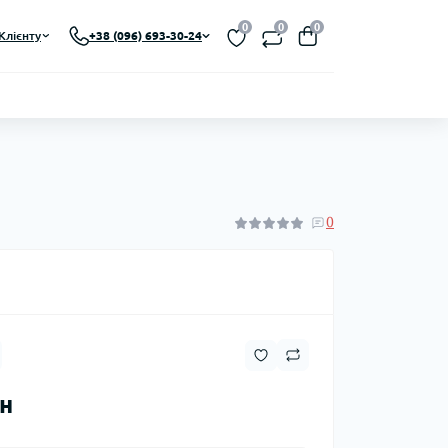
0
0
0
Клієнту
+38 (096) 693-30-24
0
рн