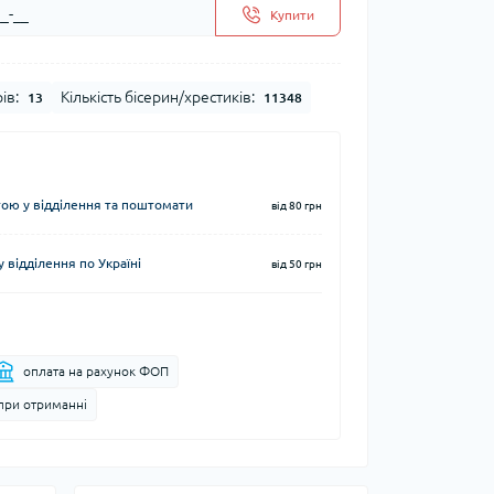
Купити
ів:
Кількість бісерин/хрестиків:
13
11348
ю у відділення та поштомати
від 80 грн
 відділення по Україні
від 50 грн
оплата на рахунок ФОП
при отриманні