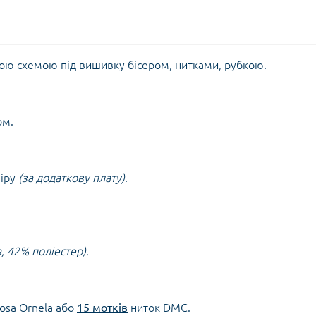
ною схемою під вишивку бісером, нитками, рубкою.
ом.
міру
(за додаткову плату)
.
а, 42% поліестер)
.
iosa Ornela або
15 мотків
ниток DMC.