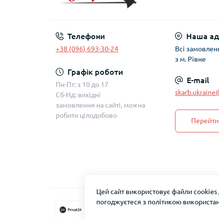
Телефони
Наша ад
+38 (096) 693-30-24
Всі замовлен
з м. Рівне
Графік роботи
E-mail
Пн-Пт: з 10 до 17
skarb.ukrain
Сб-Нд: вихідні
замовлення на сайті, можна
робити цілодобово
Перейти 
Цей сайт використовує файли cookies
погоджуєтеся з політикою використан