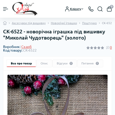
0
Клієнту
Аксесуари під вишивку
Новорічні іграшки
Поштучно
СК-6522 
СК-6522 - новорічна іграшка під вишивку
"Миколай Чудотворець" (золото)
Виробник:
Скарб
0
Код товару:
СК-6522
Все про товар
Опис
Відгуки
Питання
0
0