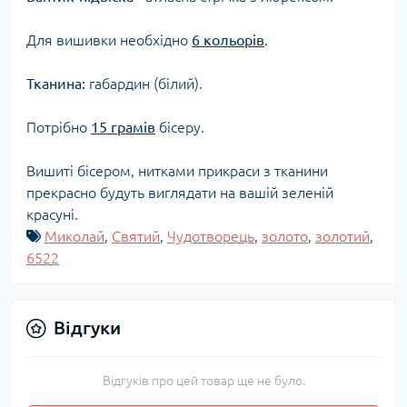
Для вишивки необхідно
6 кольорів
.
Тканина:
габардин (білий).
Потрібно
15 грамів
бісеру.
Вишиті бісером, нитками прикраси з тканини
прекрасно будуть виглядати на вашій зеленій
красуні.
Миколай
,
Святий
,
Чудотворець
,
золото
,
золотий
,
6522
Відгуки
Відгуків про цей товар ще не було.