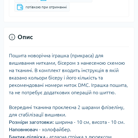
готівкою при отриманні
Опис
Пошита новорічна іграшка (прикраса) для
вишивання нитками, бісером з нанесеною схемою
на тканині. В комплект входить інструкція в якій
вказано кольори бісеру і його кількість та
рекомендовані номери ниток DMC. Іграшка пошита,
та не потребує додаткових операцій по шиттю.
Всередині тканина проклеєна 2 шарами флізеліну,
для стабілізації вишивки.
Розміри заготовки:
ширина - 10 см, висота - 10 см.
Наповнювач
- холофайбер.
Бантик-підвіска
- атласна стрічка з люрексом.