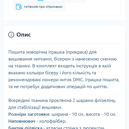
готівкою при отриманні
Опис
Пошита новорічна іграшка (прикраса) для
вишивання нитками, бісером з нанесеною схемою
на тканині. В комплект входить інструкція в якій
вказано кольори бісеру і його кількість та
рекомендовані номери ниток DMC. Іграшка пошита,
та не потребує додаткових операцій по шиттю.
Всередині тканина проклеєна 2 шарами флізеліну,
для стабілізації вишивки.
Розміри заготовки:
ширина - 10 см, висота - 10 см.
Наповнювач
- холофайбер.
Бантик-підвіска
- атласна стрічка з люрексом.