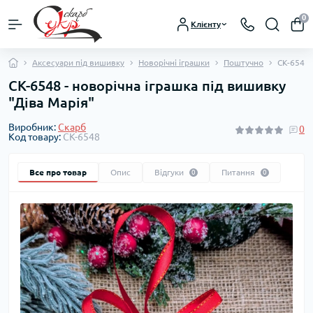
0
Клієнту
Аксесуари під вишивку
Новорічні іграшки
Поштучно
СК-6548 
СК-6548 - новорічна іграшка під вишивку
"Діва Марія"
Виробник:
Скарб
0
Код товару:
СК-6548
Все про товар
Опис
Відгуки
Питання
0
0