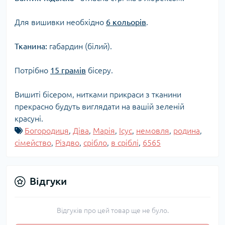
Для вишивки необхідно
6 кольорів
.
Тканина:
габардин (білий).
Потрібно
15 грамів
бісеру.
Вишиті бісером, нитками прикраси з тканини
прекрасно будуть виглядати на вашій зеленій
красуні.
Богородиця
,
Діва
,
Марія
,
Ісус
,
немовля
,
родина
,
сімейство
,
Різдво
,
срібло
,
в сріблі
,
6565
Відгуки
Відгуків про цей товар ще не було.