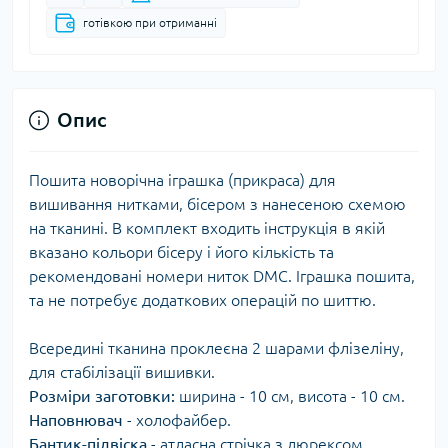
готівкою при отриманні
Опис
Пошита новорічна іграшка (прикраса) для
вишивання нитками, бісером з нанесеною схемою
на тканині. В комплект входить інструкція в якій
вказано кольори бісеру і його кількість та
рекомендовані номери ниток DMC. Іграшка пошита,
та не потребує додаткових операцій по шиттю.
Всередині тканина проклеєна 2 шарами флізеліну,
для стабілізації вишивки.
Розміри заготовки:
ширина - 10 см, висота - 10 см.
Наповнювач
- холофайбер.
Бантик-підвіска
- атласна стрічка з люрексом.