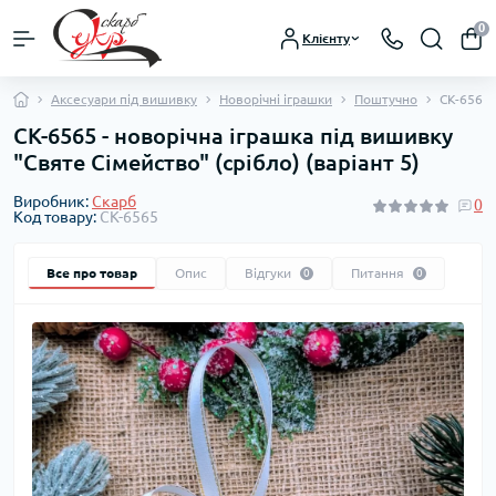
0
Клієнту
Аксесуари під вишивку
Новорічні іграшки
Поштучно
СК-6565 
СК-6565 - новорічна іграшка під вишивку
"Святе Сімейство" (срібло) (варіант 5)
Виробник:
Скарб
0
Код товару:
СК-6565
Все про товар
Опис
Відгуки
Питання
0
0