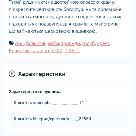
Такий рушник стане достойною окрасою храму,
підкреслить святковість богослужінь та допоможе
створити атмосферу духовного піднесення. Також
підходить як подарунок для храмів та майстринь,
що займаються церковною вишивкою.
сині
,
блакитні
,
квіти
,
троянди
,
голуб
,
хрест
,
Євангеліє
,
аналой
,
7207
,
7207-2
Характеристики
Характеристики рушника
Кількість кольорів
14
Кількість бісерин/хрестиків
22580