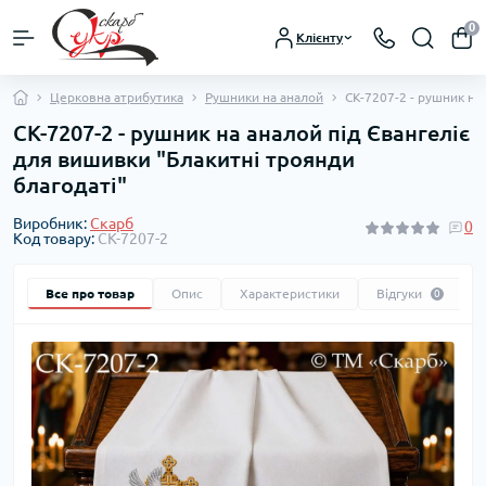
0
Клієнту
Церковна атрибутика
Рушники на аналой
СК-7207-2 - рушник на
СК-7207-2 - рушник на аналой під Євангеліє
для вишивки "Блакитні троянди
благодаті"
Виробник:
Скарб
0
Код товару:
СК-7207-2
Все про товар
Опис
Характеристики
Відгуки
0