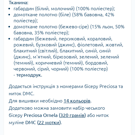
Тканина:
габардин (білий, молочний) (100% поліестер);
домоткане полотно (біле) (
58% бавовна, 42%
поліестер);
домоткане полотно (бежево-сіре) (15% льон, 50%
бавовна, 35% поліестер);
габардин (бежевий, персиковий, кораловий,
рожевий, бузковий (джинс), фіолетовий, жовтий,
блакитний (світлий), блакитний, синій, синій
(джинс), м'ятний, бірюзовий, зелений, зелений
(темний), коричневий (темний), бордовий,
червоний, сірий, чорний) (100% поліестер)
-
термодрук.
Додається інструкція з номерами бісеру Preciosa та
ниток DMC.
Для вишивки необхідно
14 кольорів
.
Додатково можна замовити набір чеського
бісеру
Preciosa Ornela (
320 грамів
)
або ниток
муліне
DMC (
22 мотки
)
.