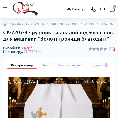
0
Клієнту
Церковна атрибутика
Рушники на аналой
СК-7207-4 - рушник на
СК-7207-4 - рушник на аналой під Євангеліє
для вишивки "Золоті троянди благодаті"
Виробник:
Скарб
0
Код товару:
СК-7207-4
Все про товар
Опис
Характеристики
Відгуки
0