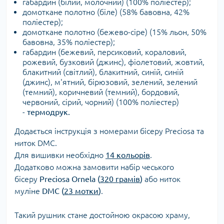
габардин (білий, молочний) (100% поліестер);
домоткане полотно (біле) (
58% бавовна, 42%
поліестер);
домоткане полотно (бежево-сіре) (15% льон, 50%
бавовна, 35% поліестер);
габардин (бежевий, персиковий, кораловий,
рожевий, бузковий (джинс), фіолетовий, жовтий,
блакитний (світлий), блакитний, синій, синій
(джинс), м'ятний, бірюзовий, зелений, зелений
(темний), коричневий (темний), бордовий,
червоний, сірий, чорний) (100% поліестер)
-
термодрук.
Додається інструкція з номерами бісеру Preciosa та
ниток DMC.
Для вишивки необхідно
14 кольорів
.
Додатково можна замовити набір чеського
бісеру
Preciosa Ornela (
320 грамів
)
або ниток
муліне
DMC (
23 мотки
)
.
Такий рушник стане достойною окрасою храму,