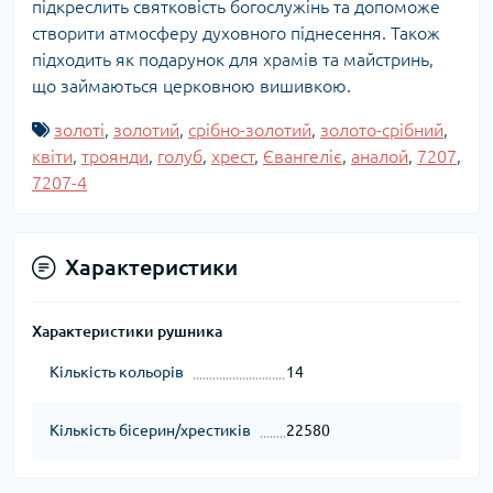
підкреслить святковість богослужінь та допоможе
створити атмосферу духовного піднесення. Також
підходить як подарунок для храмів та майстринь,
що займаються церковною вишивкою.
золоті
,
золотий
,
срібно-золотий
,
золото-срібний
,
квіти
,
троянди
,
голуб
,
хрест
,
Євангеліє
,
аналой
,
7207
,
7207-4
Характеристики
Характеристики рушника
Кількість кольорів
14
Кількість бісерин/хрестиків
22580