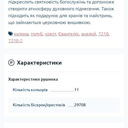
підкреслить святковість богослужінь та допоможе
створити атмосферу духовного піднесення. Також
підходить як подарунок для храмів та майстринь,
що займаються церковною вишивкою.
калина
,
голуб
,
хрест
,
Євангеліє
,
аналой
,
7210
,
7210-2
Характеристики
Характеристики рушника
Кількість кольорів
11
Кількість бісерин/хрестиків
29708