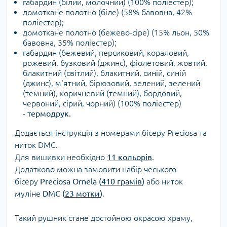
габардин (білий, молочний) (100% поліестер);
домоткане полотно (біле) (
58% бавовна, 42%
поліестер);
домоткане полотно (бежево-сіре) (15% льон, 50%
бавовна, 35% поліестер);
габардин (бежевий, персиковий, кораловий,
рожевий, бузковий (джинс), фіолетовий, жовтий,
блакитний (світлий), блакитний, синій, синій
(джинс), м'ятний, бірюзовий, зелений, зелений
(темний), коричневий (темний), бордовий,
червоний, сірий, чорний) (100% поліестер)
-
термодрук.
Додається інструкція з номерами бісеру Preciosa та
ниток DMC.
Для вишивки необхідно
11 кольорів
.
Додатково можна замовити набір чеського
бісеру
Preciosa Ornela (
410 грамів
)
або ниток
муліне
DMC (
23 мотки
)
.
Такий рушник стане достойною окрасою храму,