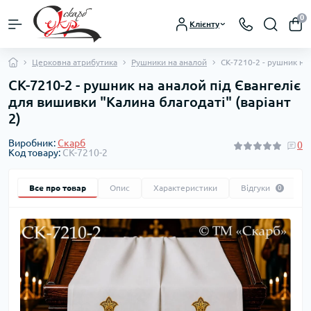
0
Клієнту
Церковна атрибутика
Рушники на аналой
СК-7210-2 - рушник на 
СК-7210-2 - рушник на аналой під Євангеліє
для вишивки "Калина благодаті" (варіант
2)
Виробник:
Скарб
0
Код товару:
СК-7210-2
Все про товар
Опис
Характеристики
Відгуки
0