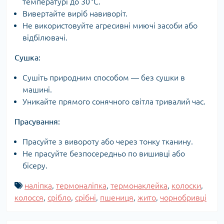
температурі до 30 °C.
Вивертайте виріб навиворіт.
Не використовуйте агресивні миючі засоби або
відбілювачі.
Сушка:
Сушіть природним способом — без сушки в
машині.
Уникайте прямого сонячного світла тривалий час.
Прасування:
Прасуйте з вивороту або через тонку тканину.
Не прасуйте безпосередньо по вишивці або
бісеру.
наліпка
,
термоналіпка
,
термонаклейка
,
колоски
,
колосся
,
срібло
,
срібні
,
пшениця
,
жито
,
чорнобривці