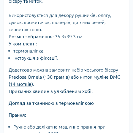
бісеру та ниток.
Використовується для декору рушників, одягу,
сумок, косметичок, шоперів, дитячих речей,
серветок тощо.
Розмір зображення:
35.3х39.3 см.
У комплекті:
термоналіпка;
інструкція з фіксації.
Додатково можна замовити набір чеського бісеру
Preciosa Ornela (
130 грамів
)
або ниток муліне
DMC
(
14 мотків
)
.
Приємних хвилин з улюбленим хобі!
Догляд за тканиною з термоналіпкою
Прання:
Ручне або делікатне машинне прання при