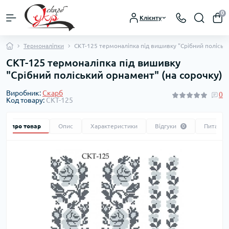
0
Клієнту
Термоналіпки
СКТ-125 термоналіпка під вишивку "Срібний поліськи
СКТ-125 термоналіпка під вишивку
"Срібний поліський орнамент" (на сорочку)
Виробник:
Скарб
0
Код товару:
СКТ-125
Все про товар
Опис
Характеристики
Відгуки
Питання
0