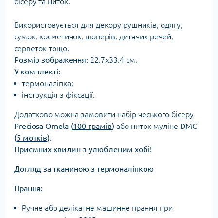
бісеру та ниток.
Використовується для декору рушників, одягу,
сумок, косметичок, шоперів, дитячих речей,
серветок тощо.
Розмір зображення:
22.7х33.4 см.
У комплекті:
термоналіпка;
інструкція з фіксації.
Додатково можна замовити набір чеського бісеру
Preciosa Ornela (
100 грамів
)
або ниток муліне
DMC
(
5 мотків
)
.
Приємних хвилин з улюбленим хобі!
Догляд за тканиною з термоналіпкою
Прання:
Ручне або делікатне машинне прання при