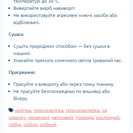
температурі до 30 °C.
Вивертайте виріб навиворіт.
Не використовуйте агресивні миючі засоби або
відбілювачі.
Сушка:
Сушіть природним способом — без сушки в
машині.
Уникайте прямого сонячного світла тривалий час.
Прасування:
Прасуйте з вивороту або через тонку тканину.
Не прасуйте безпосередньо по вишивці або
бісеру.
наліпка
,
термоналіпка
,
термонаклейка
,
на
сорочку
,
орнамент
,
квітковий
,
троянди
,
рослинний
,
срібні
,
срібло
,
срібний