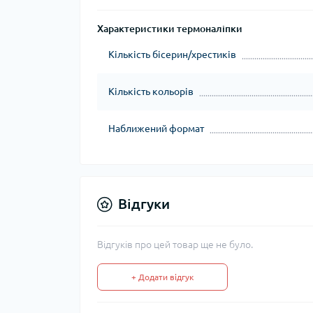
Характеристики термоналіпки
Кількість бісерин/хрестиків
Кількість кольорів
Наближений формат
Відгуки
Відгуків про цей товар ще не було.
+ Додати відгук