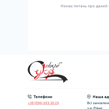
Немає питань про даний т
Телефони
Наша ад
+38 (096) 693-30-24
Всі замовлен
з м. Рівне