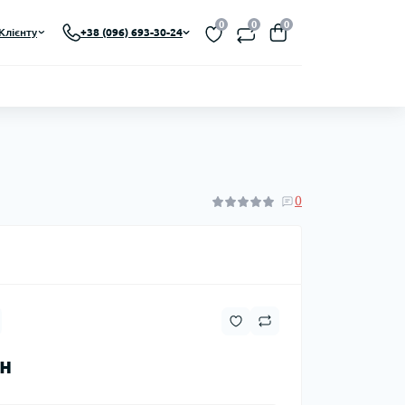
0
0
0
Клієнту
+38 (096) 693-30-24
0
рн