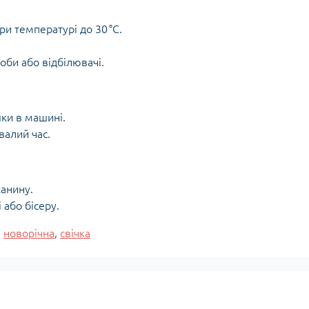
и температурі до 30 °C.
оби або відбілювачі.
ки в машині.
валий час.
канину.
або бісеру.
,
новорічна
,
свічка