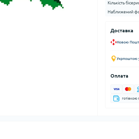
Кількість бісери
Наближений фо
Доставка
Новою Пошто
Укрпоштою у
Оплата
готівкою 