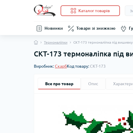
Каталог товарів
Новинки
Товари зі знижкою
Гу
Термоналіпки
СКТ-173 термоналіпка під вишивку
СКТ-173 термоналіпка під в
Виробник:
Скарб
Код товару:
СКТ-173
Все про товар
Опис
Характер