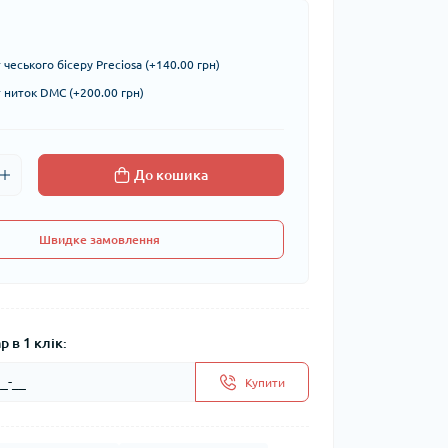
чеського бісеру Preciosa (+140.00 грн)
ниток DMC (+200.00 грн)
До кошика
Швидке замовлення
 в 1 клік:
Купити