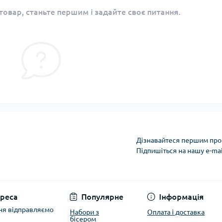
овар, станьте першим і задайте своє питання.
Дізнавайтеся першим про 
Підпишіться на нашу e-ma
Політика захисту та
реса
Популярне
Інформація
ня відправляємо
Набори з
Оплата і доставка
бісером