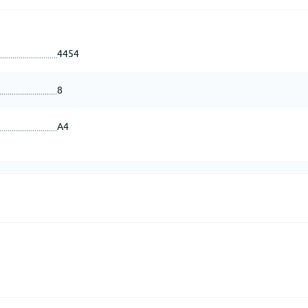
4454
8
А4