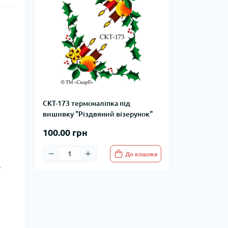
СКТ-173 термоналіпка під
вишивку "Різдвяний візерунок"
100.00 грн
До кошика
8