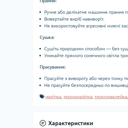
Прання:
Ручне або делікатне машинне прання пр
Вивертайте виріб навиворіт.
Не використовуйте агресивні миючі зас
Сушка:
Сушіть природним способом — без суш
Уникайте прямого сонячного світла три
Прасування:
Прасуйте з вивороту або через тонку т
Не прасуйте безпосередньо по вишивці 
наліпка
,
термоналіпка
,
термонаклейка
Характеристики