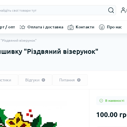
рт / опт
Оплата і доставка
Контакти
Про нас
 "Різдвяний візерунок"
ишивку "Різдвяний візерунок"
истики
Відгуки
Питання
0
0
В наявності
100.00 г