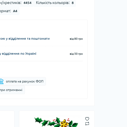
н/хрестиків:
Кількість кольорів:
4454
8
рмат:
А4
ю у відділення та поштомати
від 80 грн
 відділення по Україні
від 50 грн
оплата на рахунок ФОП
при отриманні