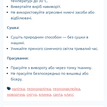
температурі до 30 °C.
Вивертайте виріб навиворіт.
Не використовуйте агресивні миючі засоби або
відбілювачі.
Сушка:
Сушіть природним способом — без сушки в
машині.
Уникайте прямого сонячного світла тривалий час.
Прасування:
Прасуйте з вивороту або через тонку тканину.
Не прасуйте безпосередньо по вишивці або
бісеру.
наліпка
,
термоналіпка
,
термонаклейка
,
новорічна
,
снігур
,
ялинка
,
санта
,
клаус