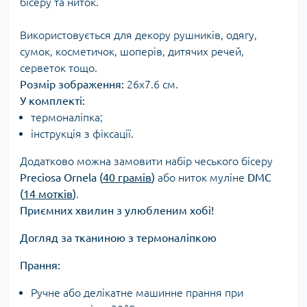
бісеру та ниток.
Використовується для декору рушників, одягу,
сумок, косметичок, шоперів, дитячих речей,
серветок тощо.
Розмір зображення:
26х7.6 см.
У комплекті:
термоналіпка;
інструкція з фіксації.
Додатково можна замовити набір чеського бісеру
Preciosa Ornela (
40 грамів
)
або ниток муліне
DMC
(
14 мотків
)
.
Приємних хвилин з улюбленим хобі!
Догляд за тканиною з термоналіпкою
Прання:
Ручне або делікатне машинне прання при