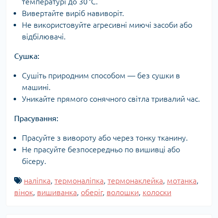
температурі до 30 °C.
Вивертайте виріб навиворіт.
Не використовуйте агресивні миючі засоби або
відбілювачі.
Сушка:
Сушіть природним способом — без сушки в
машині.
Уникайте прямого сонячного світла тривалий час.
Прасування:
Прасуйте з вивороту або через тонку тканину.
Не прасуйте безпосередньо по вишивці або
бісеру.
наліпка
,
термоналіпка
,
термонаклейка
,
мотанка
,
вінок
,
вишиванка
,
оберіг
,
волошки
,
колоски