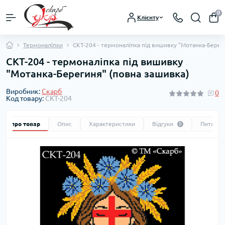
0
Клієнту
Термоналіпки
СКТ-204 - термоналіпка під вишивку "Мотанка-Берег
СКТ-204 - термоналіпка під вишивку
"Мотанка-Берегиня" (повна зашивка)
Виробник:
Скарб
0
Код товару:
СКТ-204
Все про товар
Опис
Характеристики
Відгуки
Питання
0