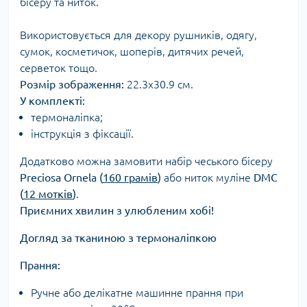
бісеру та ниток.
Використовується для декору рушників, одягу,
сумок, косметичок, шоперів, дитячих речей,
серветок тощо.
Розмір зображення:
22.3х30.9 см.
У комплекті:
термоналіпка;
інструкція з фіксації.
Додатково можна замовити набір чеського бісеру
Preciosa Ornela (
160 грамів
)
або ниток муліне
DMC
(
12 мотків
)
.
Приємних хвилин з улюбленим хобі!
Догляд за тканиною з термоналіпкою
Прання:
Ручне або делікатне машинне прання при