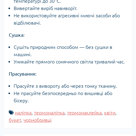
температурі до 30 °C.
Вивертайте виріб навиворіт.
Не використовуйте агресивні миючі засоби або
відбілювачі.
Сушка:
Сушіть природним способом — без сушки в
машині.
Уникайте прямого сонячного світла тривалий час.
Прасування:
Прасуйте з вивороту або через тонку тканину.
Не прасуйте безпосередньо по вишивці або
бісеру.
наліпка
,
термоналіпка
,
термонаклейка
,
квіти
,
букет
,
чорнобривці