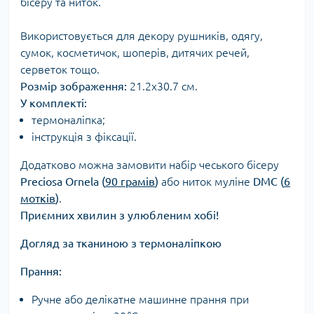
бісеру та ниток.
Використовується для декору рушників, одягу,
сумок, косметичок, шоперів, дитячих речей,
серветок тощо.
Розмір зображення:
21.2х30.7 см.
У комплекті:
термоналіпка;
інструкція з фіксації.
Додатково можна замовити набір чеського бісеру
Preciosa Ornela (
90 грамів
)
або ниток муліне
DMC (
6
мотків
)
.
Приємних хвилин з улюбленим хобі!
Догляд за тканиною з термоналіпкою
Прання:
Ручне або делікатне машинне прання при