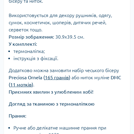
бісеру та ниток.
Використовується для декору рушників, одягу,
сумок, косметичок, шоперів, дитячих речей,
серветок тощо.
Розмір зображення:
30.9х39.5 см.
У комплекті:
термоналіпка;
інструкція з фіксації.
Додатково можна замовити набір чеського бісеру
Preciosa Ornela (
165 грамів
)
або ниток муліне
DMC
(
11 мотків
)
.
Приємних хвилин з улюбленим хобі!
Догляд за тканиною з термоналіпкою
Прання:
Ручне або делікатне машинне прання при