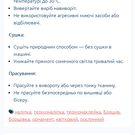
температурі до 30 °C.
Вивертайте виріб навиворіт.
Не використовуйте агресивні миючі засоби або
відбілювачі.
Сушка:
Сушіть природним способом — без сушки в
машині.
Уникайте прямого сонячного світла тривалий час.
Прасування:
Прасуйте з вивороту або через тонку тканину.
Не прасуйте безпосередньо по вишивці або
бісеру.
наліпка
,
термоналіпка
,
термонаклейка
,
Борщів
,
Борщівка
,
орнамент
,
квітковий
,
рослинний