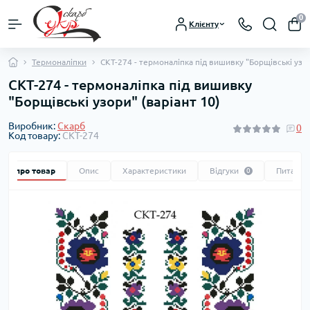
0
Клієнту
Термоналіпки
СКТ-274 - термоналіпка під вишивку "Борщівські узор
СКТ-274 - термоналіпка під вишивку
"Борщівські узори" (варіант 10)
Виробник:
Скарб
0
Код товару:
СКТ-274
Все про товар
Опис
Характеристики
Відгуки
Питання
0