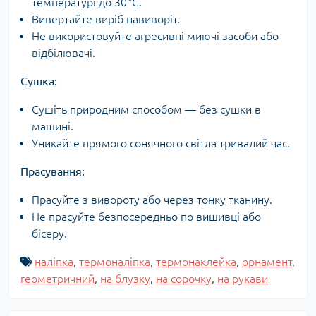
температурі до 30 °C.
Вивертайте виріб навиворіт.
Не використовуйте агресивні миючі засоби або
відбілювачі.
Сушка:
Сушіть природним способом — без сушки в
машині.
Уникайте прямого сонячного світла тривалий час.
Прасування:
Прасуйте з вивороту або через тонку тканину.
Не прасуйте безпосередньо по вишивці або
бісеру.
наліпка
,
термоналіпка
,
термонаклейка
,
орнамент
,
геометричний
,
на блузку
,
на сорочку
,
на рукави