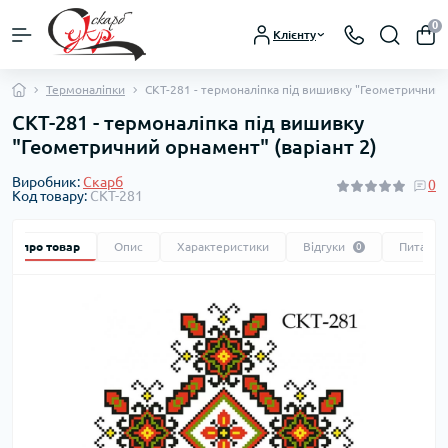
0
Клієнту
Термоналіпки
СКТ-281 - термоналіпка під вишивку "Геометричний о
СКТ-281 - термоналіпка під вишивку
"Геометричний орнамент" (варіант 2)
Виробник:
Скарб
0
Код товару:
СКТ-281
Все про товар
Опис
Характеристики
Відгуки
Питання
0