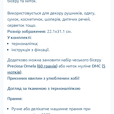
бісеру та ниток.
Використовується для декору рушників, одягу,
сумок, косметичок, шоперів, дитячих речей,
серветок тощо.
Розмір зображення:
22.1х31.1 см.
У комплекті:
термоналіпка;
інструкція з фіксації.
Додатково можна замовити набір чеського бісеру
Preciosa Ornela (
60 грамів
)
або ниток муліне
DMC (
5
мотків
)
.
Приємних хвилин з улюбленим хобі!
Догляд за тканиною з термоналіпкою
Прання:
Ручне або делікатне машинне прання при