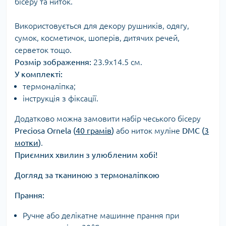
бісеру та ниток.
Використовується для декору рушників, одягу,
сумок, косметичок, шоперів, дитячих речей,
серветок тощо.
Розмір зображення:
23.9х14.5 см.
У комплекті:
термоналіпка;
інструкція з фіксації.
Додатково можна замовити набір чеського бісеру
Preciosa Ornela (
40 грамів
)
або ниток муліне
DMC (
3
мотки
)
.
Приємних хвилин з улюбленим хобі!
Догляд за тканиною з термоналіпкою
Прання:
Ручне або делікатне машинне прання при