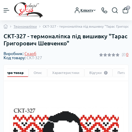
0
Клієнту
Термоналіпки
СКТ-327 - термоналіпка під вишивку "Тарас Григоро
СКТ-327 - термоналіпка під вишивку "Тарас
Григорович Шевченко"
Виробник:
Скарб
0
Код товару:
СКТ-327
Все про товар
Опис
Характеристики
Відгуки
Питання
0