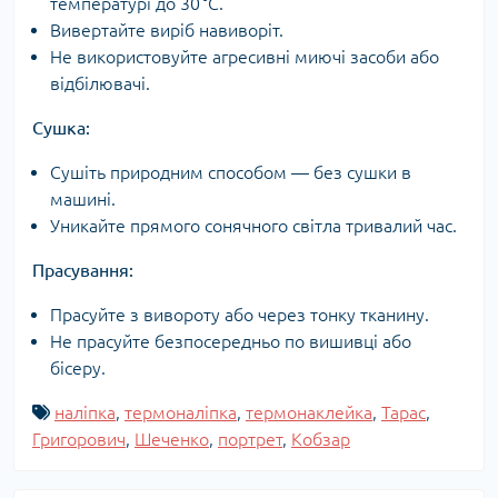
температурі до 30 °C.
Вивертайте виріб навиворіт.
Не використовуйте агресивні миючі засоби або
відбілювачі.
Сушка:
Сушіть природним способом — без сушки в
машині.
Уникайте прямого сонячного світла тривалий час.
Прасування:
Прасуйте з вивороту або через тонку тканину.
Не прасуйте безпосередньо по вишивці або
бісеру.
наліпка
,
термоналіпка
,
термонаклейка
,
Тарас
,
Григорович
,
Шеченко
,
портрет
,
Кобзар