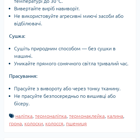
температурі до 30 °C.
Вивертайте виріб навиворіт.
Не використовуйте агресивні миючі засоби або
відбілювачі.
Сушка:
Сушіть природним способом — без сушки в
машині.
Уникайте прямого сонячного світла тривалий час.
Прасування:
Прасуйте з вивороту або через тонку тканину.
Не прасуйте безпосередньо по вишивці або
бісеру.
наліпка
,
термоналіпка
,
термонаклейка
,
калина
,
грона
,
колоски
,
колосся
,
пшениця