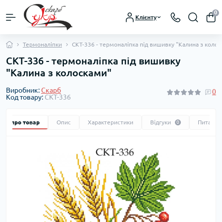
0
Клієнту
Термоналіпки
СКТ-336 - термоналіпка під вишивку "Калина з коло
СКТ-336 - термоналіпка під вишивку
"Калина з колосками"
Виробник:
Скарб
0
Код товару:
СКТ-336
Все про товар
Опис
Характеристики
Відгуки
Питання
0