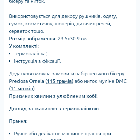
бісеру та ниток.
Використовується для декору рушників, одягу,
сумок, косметичок, шоперів, дитячих речей,
серветок тощо.
Розмір зображення:
23.5х30.9 см.
У комплекті:
термоналіпка;
інструкція з фіксації.
Додатково можна замовити набір чеського бісеру
Preciosa Ornela (
115 грамів
)
або ниток муліне
DMC
(
11 мотків
)
.
Приємних хвилин з улюбленим хобі!
Догляд за тканиною з термоналіпкою
Прання:
Ручне або делікатне машинне прання при