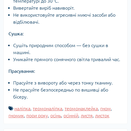
температурі до 30 °C.
Вивертайте виріб навиворіт.
Не використовуйте агресивні миючі засоби або
відбілювачі.
Сушка:
Сушіть природним способом — без сушки в
машині.
Уникайте прямого сонячного світла тривалий час.
Прасування:
Прасуйте з вивороту або через тонку тканину.
Не прасуйте безпосередньо по вишивці або
бісеру.
наліпка
,
термоналіпка
,
термонаклейка
,
гном
,
гномик
,
пори року
,
осінь
,
осінній
,
листя
,
листок