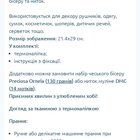
бісеру та ниток.
Використовується для декору рушників, одягу,
сумок, косметичок, шоперів, дитячих речей,
серветок тощо.
Розмір зображення:
21.4х29 см.
У комплекті:
термоналіпка;
інструкція з фіксації.
Додатково можна замовити набір чеського бісеру
Preciosa Ornela (
130 грамів
)
або ниток муліне
DMC
(
14 мотків
)
.
Приємних хвилин з улюбленим хобі!
Догляд за тканиною з термоналіпкою
Прання:
Ручне або делікатне машинне прання при