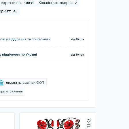
н/хрестиків:
Кількість кольорів:
10031
2
рмат:
А3
ю у відділення та поштомати
від 80 грн
 відділення по Україні
від 50 грн
оплата на рахунок ФОП
при отриманні