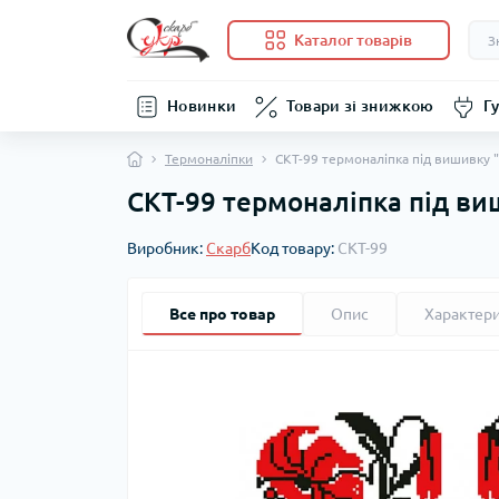
Каталог товарів
Новинки
Товари зі знижкою
Гу
Термоналіпки
СКТ-99 термоналіпка під вишивку "
СКТ-99 термоналіпка під виш
Виробник:
Скарб
Код товару:
СКТ-99
Все про товар
Опис
Характер