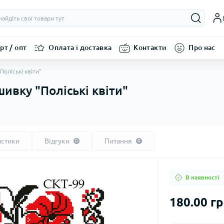
рт / опт
Оплата і доставка
Контакти
Про нас
Поліські квіти"
ивку "Поліські квіти"
истики
Відгуки
Питання
0
0
В наявності
180.00 г