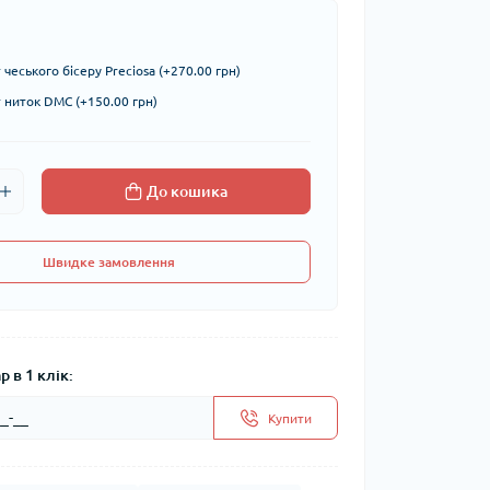
чеського бісеру Preciosa (+270.00 грн)
ниток DMC (+150.00 грн)
До кошика
Швидке замовлення
 в 1 клік:
Купити