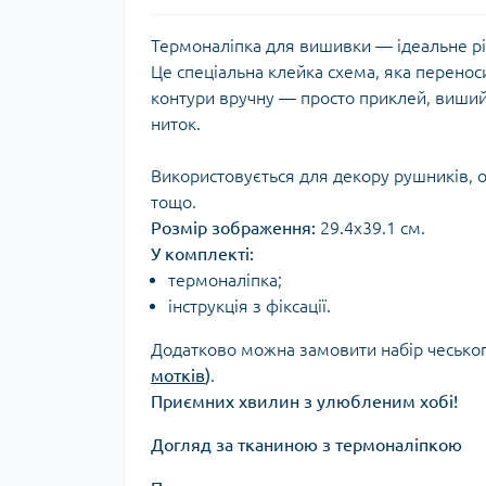
Термоналіпка для вишивки — ідеальне рі
Це спеціальна клейка схема, яка перенос
контури вручну — просто приклей, виший 
ниток.
Використовується для декору рушників, о
тощо.
Розмір зображення:
29.4х39.1 см.
У комплекті:
термоналіпка;
інструкція з фіксації.
Додатково можна замовити набір чеськог
мотків
)
.
Приємних хвилин з улюбленим хобі!
Догляд за тканиною з термоналіпкою