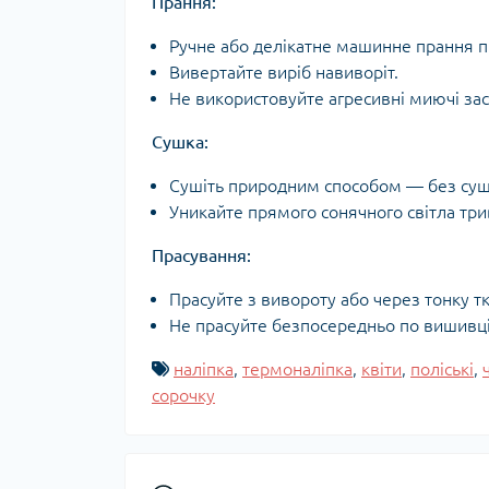
Прання:
Ручне або делікатне машинне прання пр
Вивертайте виріб навиворіт.
Не використовуйте агресивні миючі зас
Сушка:
Сушіть природним способом — без суш
Уникайте прямого сонячного світла три
Прасування:
Прасуйте з вивороту або через тонку т
Не прасуйте безпосередньо по вишивці 
наліпка
,
термоналіпка
,
квіти
,
поліські
,
сорочку