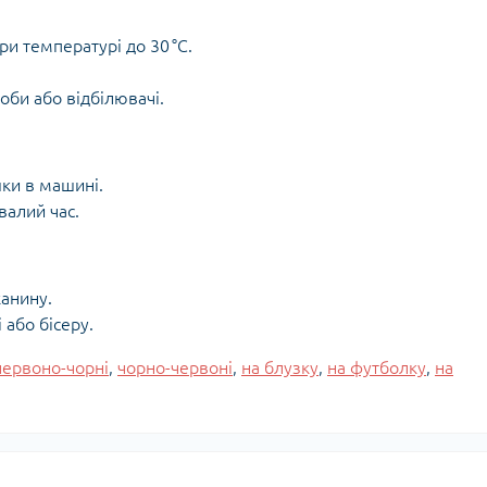
и температурі до 30 °C.
оби або відбілювачі.
ки в машині.
валий час.
канину.
або бісеру.
червоно-чорні
,
чорно-червоні
,
на блузку
,
на футболку
,
на