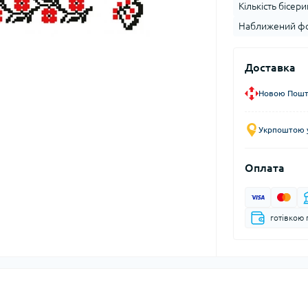
Кількість бісери
Наближений фо
Доставка
Новою Пошто
Укрпоштою у
Оплата
готівкою 