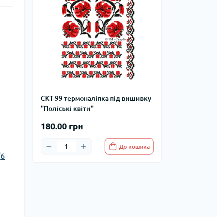
СКТ-99 термоналіпка під вишивку
"Поліські квіти"
180.00 грн
До кошика
(
6