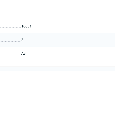
10031
2
А3