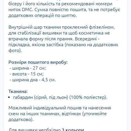
бісеру і його кількість та рекомендовані номери
ниток DMC. Сумка повністю пошита, та не потребує
додаткових операцій по шиттю.
Внутрішній шар тканини проклеєний флізеліном,
для стабілізації вишивки та щоб косметичка не
втрачала форму після прання. Всередині -
підкладка, якісна застібка (показано на додаткових
фото).
Розміри пошитого виробу:
- ширина - 27 см;
- висота - 15 см;
- ширина дна - 4,5 см.
Тканина:
габардин (сірий, під льон) (100% поліестер).
Можливий індивідуальний пошив та нанесення
схем на інших тканинах, відтінках (уточнюйте
додатково).
Для вишивки необхідно
3 кольори
.