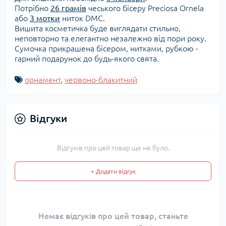
Потрібно
26 грамів
чеського бісеру Preciosa Ornela
або
3 мотки
ниток DMC.
Вишита косметичка буде виглядати стильно,
неповторно та елегантно незалежно від пори року.
Сумочка прикрашена бісером, нитками, рубкою -
гарний подарунок до будь-якого свята.
орнамент
,
червоно-блакитний
Відгуки
Відгуків про цей товар ще не було.
+ Додати відгук
Немає відгуків про цей товар, станьте