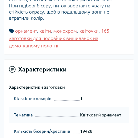
При підборі бісеру, ниток звертайте увагу на
стійкість окрасу, щоб в подальшому вони не
втратили колір.
орнамент
,
квіти
,
монохром
,
квіточки
,
165
,
Заготовки для чоловічих вишиванок на
домотканому полотні
Характеристики
Характеристики заготовки
Кількість кольорів
1
Тематика
Квітковий орнамент
Кількість бісерин/хрестиків
19428