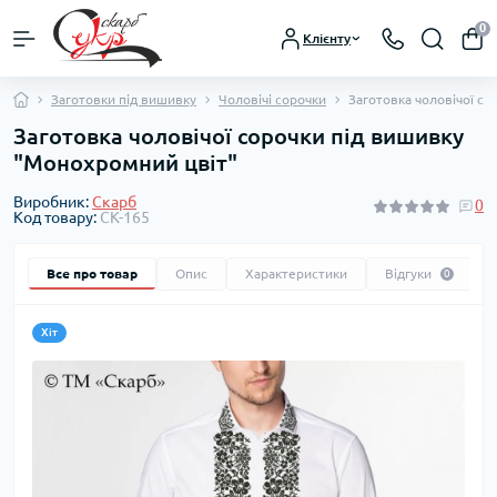
0
Клієнту
Заготовки під вишивку
Чоловічі сорочки
Заготовка чоловічої с
Заготовка чоловічої сорочки під вишивку
"Монохромний цвіт"
Виробник:
Скарб
0
Код товару:
СК-165
Все про товар
Опис
Характеристики
Відгуки
0
Хіт