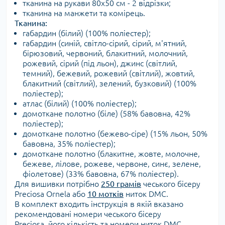
тканина на рукави 80х50 см - 2 відрізки;
тканина на манжети та комірець.
Тканина:
габардин (білий) (100% поліестер);
габардин (синій, світло-сірий, сірий, м'ятний,
бірюзовий, червоний, блакитний, молочний,
рожевий, сірий (під льон), джинс (світлий,
темний), бежевий, рожевий (світлий), жовтий,
блакитний (світлий), зелений, бузковий) (100%
поліестер);
атлас (білий) (100% поліестер);
домоткане полотно (біле) (58% бавовна, 42%
поліестер);
домоткане полотно (бежево-сіре) (15% льон, 50%
бавовна, 35% поліестер);
домоткане полотно (блакитне, жовте, молочне,
бежеве, лілове, рожеве, червоне, синє, зелене,
фіолетове) (33% бавовна, 67% поліестер).
Для вишивки потрібно
250 грамів
чеського бісеру
Preciosa Ornela або
10 мотків
ниток DMC.
В комплект входить інструкція в якій вказано
рекомендовані номери чеського бісеру
Preciosa, його кількість та номери ниток DMC.