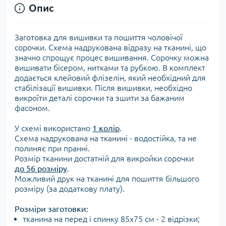
Опис
Заготовка для вишивки та пошиття чоловічої
сорочки. Схема надрукована відразу на тканині, що
значно спрощує процес вишивання. Сорочку можна
вишивати бісером, нитками та рубкою. В комплект
додається клейовий флізелін, який необхідний для
стабілізації вишивки. Після вишивки, необхідно
викроїти деталі сорочки та зшити за бажаним
фасоном.
У схемі використано
1 колір
.
Схема надрукована на тканині - водостійка, та не
полиняє при пранні.
Розмір тканини достатній для викройки сорочки
до 56 розміру
.
Можливий друк на тканині для пошиття більшого
розміру (за додаткову плату).
Розміри заготовки:
тканина на перед і спинку 85х75 см - 2 відрізки;