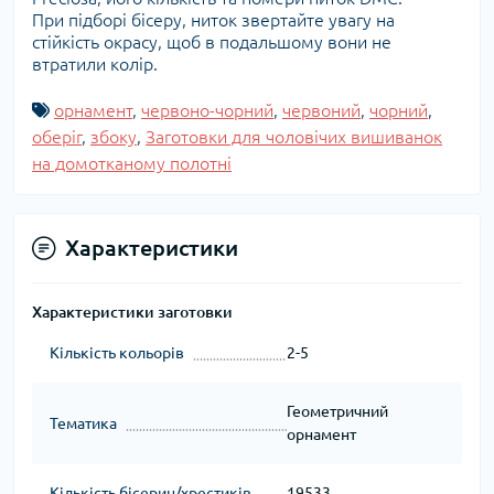
При підборі бісеру, ниток звертайте увагу на
стійкість окрасу, щоб в подальшому вони не
втратили колір.
орнамент
,
червоно-чорний
,
червоний
,
чорний
,
оберіг
,
збоку
,
Заготовки для чоловічих вишиванок
на домотканому полотні
Характеристики
Характеристики заготовки
Кількість кольорів
2-5
Геометричний
Тематика
орнамент
Кількість бісерин/хрестиків
19533