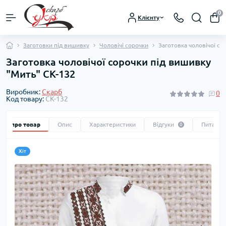
0
Клієнту
Заготовки під вишивку
Чоловічі сорочки
Заготовка чоловічої со
Заготовка чоловічої сорочки під вишивку
"Мить" СК-132
Виробник:
Скарб
0
Код товару:
СК-132
Все про товар
Опис
Характеристики
Відгуки
Питання
0
Хіт