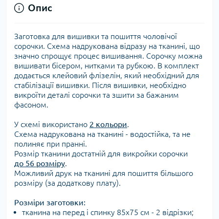
Опис
Заготовка для вишивки та пошиття чоловічої
сорочки. Схема надрукована відразу на тканині, що
значно спрощує процес вишивання. Сорочку можна
вишивати бісером, нитками та рубкою. В комплект
додається клейовий флізелін, який необхідний для
стабілізації вишивки. Після вишивки, необхідно
викроїти деталі сорочки та зшити за бажаним
фасоном.
У схемі використано
2 кольори
.
Схема надрукована на тканині - водостійка, та не
полиняє при пранні.
Розмір тканини достатній для викройки сорочки
до 56 розміру
.
Можливий друк на тканині для пошиття більшого
розміру (за додаткову плату).
Розміри заготовки:
тканина на перед і спинку 85х75 см - 2 відрізки;