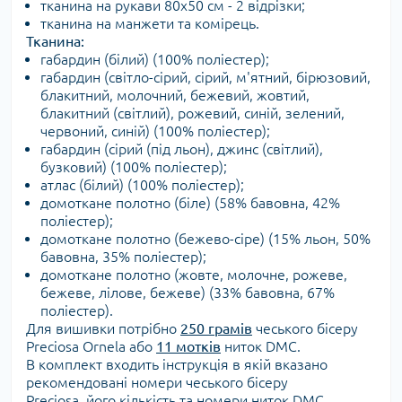
тканина на рукави 80х50 см - 2 відрізки;
тканина на манжети та комірець.
Тканина:
габардин (білий) (100% поліестер);
габардин (світло-сірий, сірий, м'ятний, бірюзовий,
блакитний, молочний, бежевий, жовтий,
блакитний (світлий), рожевий, синій, зелений,
червоний, синій) (100% поліестер);
габардин (сірий (під льон), джинс (світлий),
бузковий) (100% поліестер);
атлас (білий) (100% поліестер);
домоткане полотно (біле) (58% бавовна, 42%
поліестер);
домоткане полотно (бежево-сіре) (15% льон, 50%
бавовна, 35% поліестер);
домоткане полотно (жовте, молочне, рожеве,
бежеве, лілове, бежеве) (33% бавовна, 67%
поліестер).
Для вишивки потрібно
250 грамів
чеського бісеру
Preciosa Ornela або
11 мотків
ниток DMC.
В комплект входить інструкція в якій вказано
рекомендовані номери чеського бісеру
Preciosa, його кількість та номери ниток DMC.