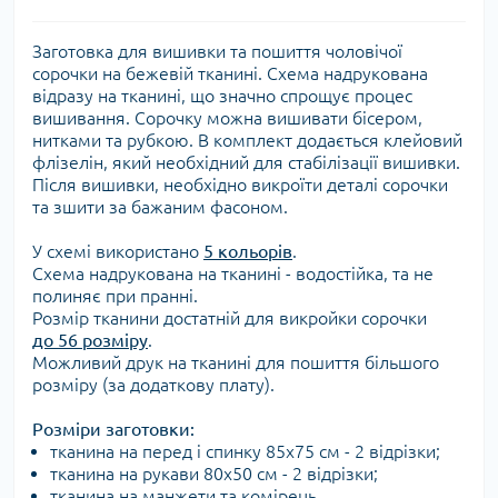
Заготовка для вишивки та пошиття чоловічої
сорочки на бежевій тканині. Схема надрукована
відразу на тканині, що значно спрощує процес
вишивання. Сорочку можна вишивати бісером,
нитками та рубкою. В комплект додається клейовий
флізелін, який необхідний для стабілізації вишивки.
Після вишивки, необхідно викроїти деталі сорочки
та зшити за бажаним фасоном.
У схемі використано
5 кольорів
.
Схема надрукована на тканині - водостійка, та не
полиняє при пранні.
Розмір тканини достатній для викройки сорочки
до 56 розміру
.
Можливий друк на тканині для пошиття більшого
розміру (за додаткову плату).
Розміри заготовки:
тканина на перед і спинку 85х75 см - 2 відрізки;
тканина на рукави 80х50 см - 2 відрізки;
тканина на манжети та комірець.