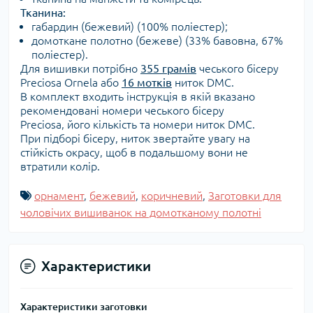
Тканина:
габардин (бежевий) (100% поліестер);
домоткане полотно (бежеве) (33% бавовна, 67%
поліестер).
Для вишивки потрібно
355 грамів
чеського бісеру
Preciosa Ornela або
16 мотків
ниток DMC.
В комплект входить інструкція в якій вказано
рекомендовані номери чеського бісеру
Preciosa, його кількість та номери ниток DMC.
При підборі бісеру, ниток звертайте увагу на
стійкість окрасу, щоб в подальшому вони не
втратили колір.
орнамент
,
бежевий
,
коричневий
,
Заготовки для
чоловічих вишиванок на домотканому полотні
Характеристики
Характеристики заготовки