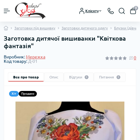
0
Клієнту
Заготовки під вишивку
Заготовки дитячого одягу
Блузки (дівчат
Заготовка дитячої вишиванки "Квіткова
фантазія"
Виробник:
Мережка
0
Код товару:
Д-01
Все про товар
Опис
Відгуки
Питання
0
0
Хіт
Продано