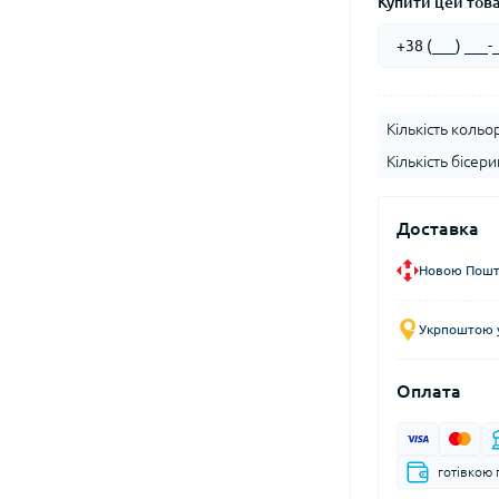
Купити цей товар
Кількість кольор
Кількість бісери
Доставка
Новою Пошто
Укрпоштою у
Оплата
готівкою 