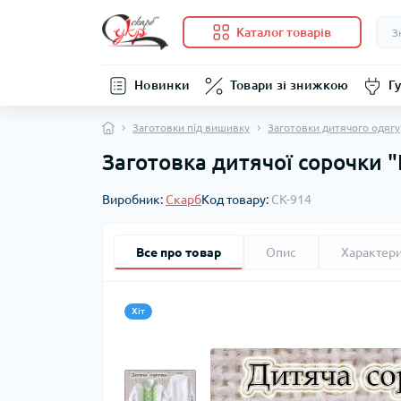
Каталог товарів
Новинки
Товари зі знижкою
Гу
Заготовки під вишивку
Заготовки дитячого одягу
Заготовка дитячої сорочки 
Виробник:
Скарб
Код товару:
СК-914
Все про товар
Опис
Характер
Хіт