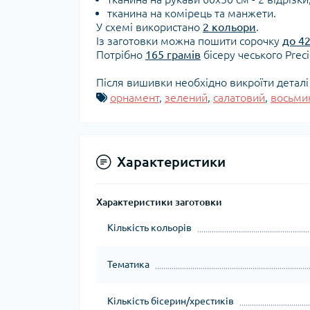
тканина на комірець та манжети.
У схемі використано
2 кольори
.
Із заготовки можна пошити сорочку
до 42
Потрібно
165 грамів
бісеру чеського Prec
Після вишивки необхідно викроїти деталі 
орнамент
,
зелений
,
салатовий
,
восьмик
Характеристики
Характеристики заготовки
Кількість кольорів
Тематика
Кількість бісерин/хрестиків