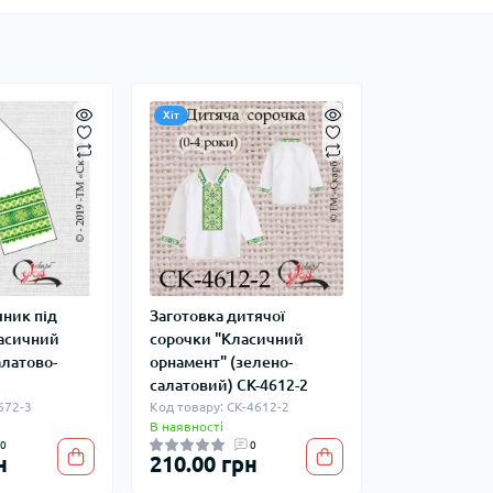
Хіт
шник під
Заготовка дитячої
асичний
сорочки "Класичний
алатово-
орнамент" (зелено-
салатовий) СК-4612-2
672-3
Код товару: СК-4612-2
В наявності
0
0
н
210.00 грн