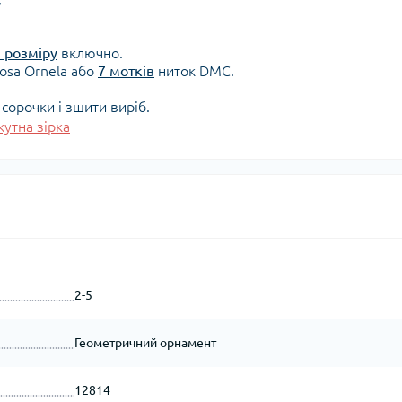
 розміру
включно.
iosa Ornela або
7 мотків
ниток DMC.
сорочки і зшити виріб.
утна зірка
2-5
Геометричний орнамент
12814