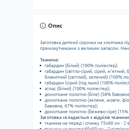
Опис
Заготовка дитячої сорочки на хлопчика п
прямокутниками з великим запасом. Нане
Тканина:
габардин (білий) (100% поліестер);
габардин (світло-сірий, сірий, м'ятний
блакитний (світлий), зелений) (100% по
габардин (сірий (під льон) (100% поліес
атлас (білий) (100% поліестер);
домоткане полотно (біле) (58% бавовна
домоткане полотно (зелене, жовте, фіо
бавовна, 67% поліестер);
домоткане полотно (бежево-сіре) (15% 
Заготовка складається з відрізів тканини
тканина на перед і спинку 75х60 см - 2 в
тканина на рукави 60х50 см - 2 відрізки