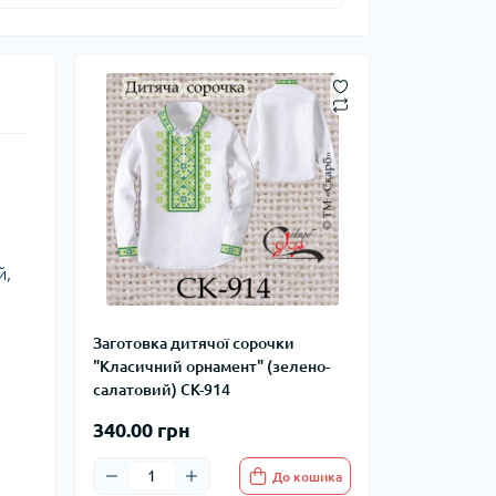
й,
Заготовка дитячої сорочки
"Класичний орнамент" (зелено-
салатовий) СК-914
340.00 грн
До кошика