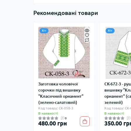
Рекомендовані товари
Хіт
Хіт
Заготовка чоловічої
СК-672-3 - ру
сорочки під вишивку
вишивку "Кл
"Класичний орнамент"
орнамент" (с
(зелено-салатовий)
зелений)
Код товару: СК-058-3
Код товару: СК-
В наявності
В наявності
0
480.00 грн
350.00 гр