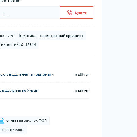
 в 1 клік:
Купити
ів:
Тематика:
2-5
Геометричний орнамент
н/хрестиків:
12814
ю у відділення та поштомати
від 80 грн
 відділення по Україні
від 50 грн
оплата на рахунок ФОП
при отриманні