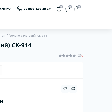
0
0
0
Клієнту
+38 (096) 693-30-24
мент" (зелено-салатовий) СК-914
вий) СК-914
0
рн