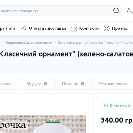
рт / опт
Оплата і доставка
Контакти
Про нас
Вишиванки (для хлопчиків)
Заготовка дитячої сорочки "Класичний орна
"Класичний орнамент" (зелено-салато
истики
Відгуки
Питання
Рекомендуємо
0
0
В наявності
340.00 г