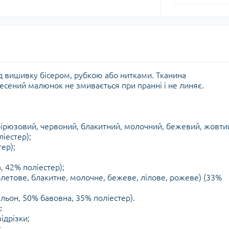
ід вишивку бісером, рубкою або нитками. Тканина
сений малюнок не змивається при пранні і не линяє.
, бірюзовий, червоний, блакитний, молочний, бежевий, жовти
ліестер);
тер);
, 42% поліестер);
летове, блакитне, молочне, бежеве, лілове, рожеве) (33%
льон, 50% бавовна, 35% поліестер).
:
ідрізки;
;