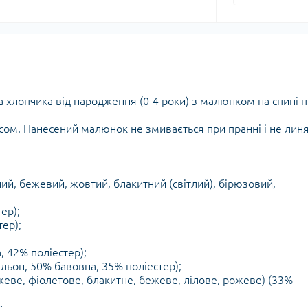
а хлопчика від народження (0-4 роки) з малюнком на спині п
ом. Нанесений малюнок не змивається при пранні і не линя
ний, бежевий, жовтий, блакитний (світлий), бірюзовий,
ер);
тер);
, 42% поліестер);
льон, 50% бавовна, 35% поліестер);
еве, фіолетове, блакитне, бежеве, лілове, рожеве) (33%
: