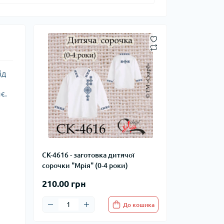
ід
є.
СК-4616 - заготовка дитячої
сорочки "Мрія" (0-4 роки)
210.00 грн
До кошика