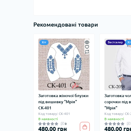
Рекомендовані товари
Хіт
Бестселер
Хі
Заготовка жіночої блузки
Заготовка чо
під вишивку "Мрія"
сорочки під
СК-401
"Мрія"
Код товару: СК-401
Код товару: СК
В наявності
В наявності
0
480.00 грн
480.00 гр