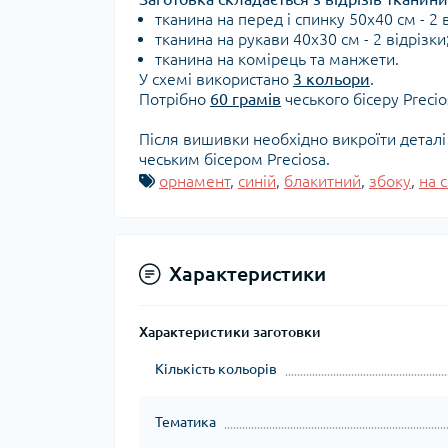
тканина на перед і спинку 50х40 см - 2 в
тканина на рукави 40х30 см - 2 відрізки
тканина на комірець та манжети.
У схемі використано
3 кольори
.
Потрібно
60 грамів
чеського бісеру Preci
Після вишивки необхідно викроїти детал
чеським бісером Preciosa.
орнамент
,
синій
,
блакитний
,
збоку
,
на 
Характеристики
Характеристики заготовки
Кількість кольорів
Тематика