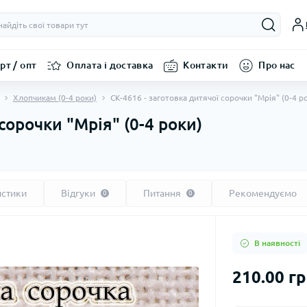
рт / опт
Оплата і доставка
Контакти
Про нас
Хлопчикам (0-4 роки)
СК-4616 - заготовка дитячої сорочки "Мрія" (0-4 р
сорочки "Мрія" (0-4 роки)
истики
Відгуки
Питання
Рекомендуємо
0
0
В наявності
210.00 г