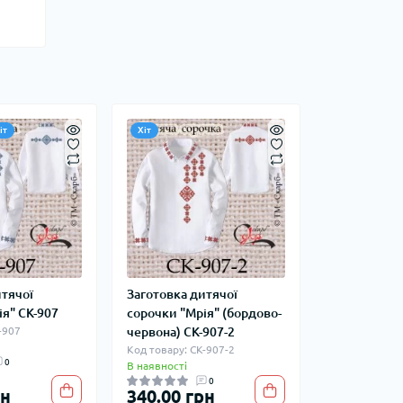
іт
Хіт
итячої
Заготовка дитячої
ія" СК-907
сорочки "Мрія" (бордово-
-907
червона) СК-907-2
Код товару: СК-907-2
0
В наявності
0
рн
340.00 грн