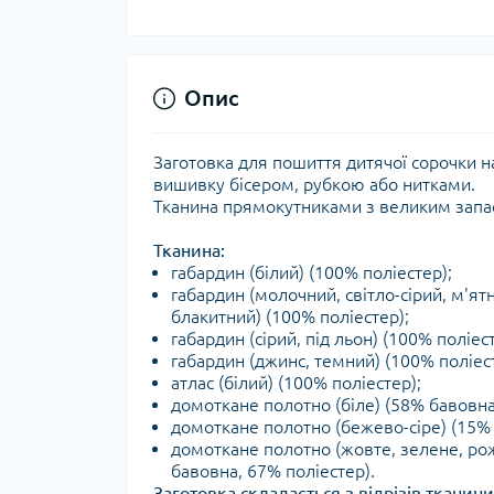
Опис
Заготовка для пошиття дитячої сорочки н
вишивку бісером, рубкою або нитками.
Тканина прямокутниками з великим запас
Тканина:
габардин (білий) (100% поліестер);
габардин (молочний, світло-сірий, м'ят
блакитний) (100% поліестер);
габардин (сірий, під льон) (100% поліест
габардин (джинс, темний) (100% поліес
атлас (білий) (100% поліестер);
домоткане полотно (біле) (58% бавовна
домоткане полотно (бежево-сіре) (15% 
домоткане полотно (жовте, зелене, рож
бавовна, 67% поліестер).
Заготовка складається з відрізів тканини