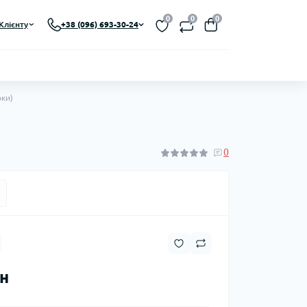
0
0
0
Клієнту
+38 (096) 693-30-24
оки)
0
рн