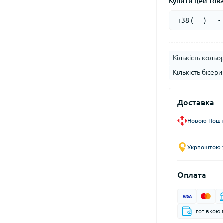
Купити цей товар
Кількість кольор
Кількість бісери
Доставка
Новою Пошто
Укрпоштою у
Оплата
готівкою 