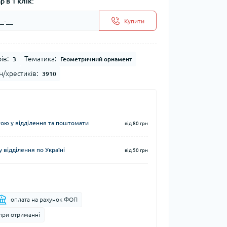
 в 1 клік:
Купити
ів:
Тематика:
3
Геометричний орнамент
н/хрестиків:
3910
ю у відділення та поштомати
від 80 грн
 відділення по Україні
від 50 грн
оплата на рахунок ФОП
при отриманні