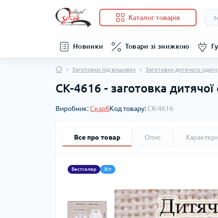
Каталог товарів
Новинки
Товари зі знижкою
Гу
Заготовки під вишивку
Заготовки дитячого одягу
СК-4616 - заготовка дитячої 
Виробник:
Скарб
Код товару:
СК-4616
Все про товар
Опис
Характер
Бестселер
Хіт