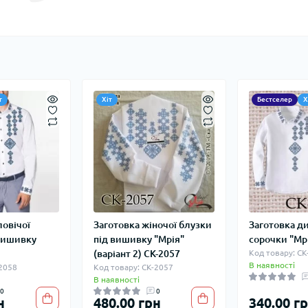
т
Хіт
Бестселер
Х
ловічої
Заготовка жіночої блузки
Заготовка д
 вишивку
під вишивку "Мрія"
сорочки "Мр
(варіант 2) СК-2057
Код товару: СК
В наявності
-2058
Код товару: СК-2057
В наявності
0
0
н
480.00 грн
340.00 г