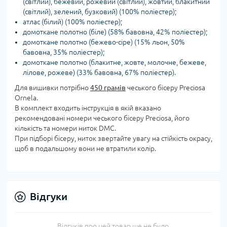
(світлий), бежевий, рожевий (світлий), жовтий, блакитний
(світлий), зелений, бузковий) (100% поліестер);
атлас (білий) (100% поліестер);
домоткане полотно (біле) (58% бавовна, 42% поліестер);
домоткане полотно (бежево-сіре) (15% льон, 50%
бавовна, 35% поліестер);
домоткане полотно (блакитне, жовте, молочне, бежеве,
лілове, рожеве) (33% бавовна, 67% поліестер).
Для вишивки потрібно
450 грамів
чеського бісеру Preciosa
Ornela.
В комплект входить інструкція в якій вказано
рекомендовані номери чеського бісеру Preciosa, його
кількість та номери ниток DMC.
При підборі бісеру, ниток звертайте увагу на стійкість окрасу,
щоб в подальшому вони не втратили колір.
Відгуки
Відгуків про цей товар ще не було.