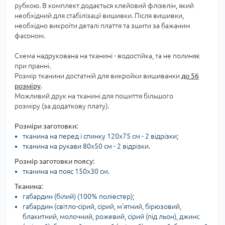
рубкою. В комплект додається клейовий флізелін, який
необхідний для стабілізації вишивки. Після вишивки,
необхідно викроїти деталі плаття та зшити за бажаним
фасоном.
Схема надрукована на тканині - водостійка, та не полиняє
при пранні.
Розмір тканини достатній для викройки вишиванки
до 56
розміру
.
Можливий друк на тканині для пошиття більшого
розміру (за додаткову плату).
Розміри заготовки:
тканина на перед і спинку 120х75 см - 2 відрізки;
тканина на рукави 80х50 см - 2 відрізки.
Розмір заготовки поясу:
тканина на пояс 150х30 см.
Тканина:
габардин (білий) (100% поліестер);
габардин (світло-сірий, сірий, м'ятний, бірюзовий,
блакитний, молочний, рожевий, сірий (під льон), джинс