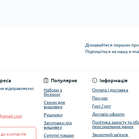
Дізнавайтеся першим про 
Підпишіться на нашу e-ma
Політика захисту та
реса
Популярне
Інформація
ня відправляємо
Набори з
Оплата і доставка
бісером
Про нас
Схеми для
Гурт / опт
вишивки
Договір оферти
Рушники
e@gmail.com
Політика захисту та о
Заготовки під
персональних даних
вишивку
до контактів
Зворотній зв'язок
Супутні товари