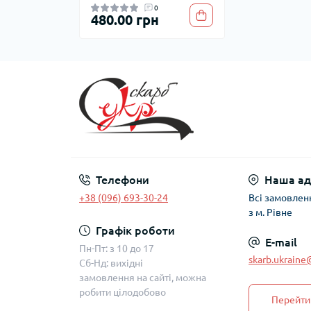
0
480.00 грн
Телефони
Наша ад
+38 (096) 693-30-24
Всі замовлен
з м. Рівне
Графік роботи
E-mail
Пн-Пт: з 10 до 17
skarb.ukrain
Сб-Нд: вихідні
замовлення на сайті, можна
робити цілодобово
Перейти 