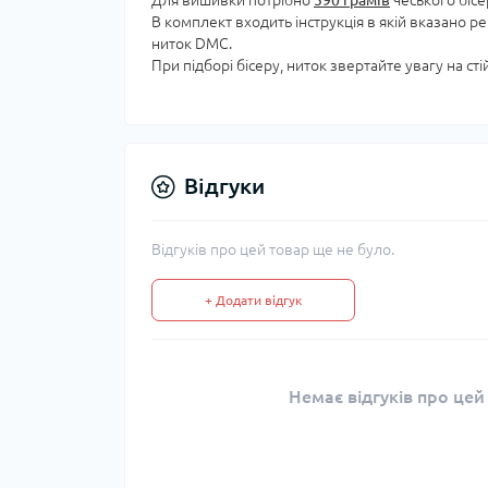
Для вишивки потрібно
590 грамів
чеського бісе
В комплект входить інструкція в якій вказано р
ниток DMC.
При підборі бісеру, ниток звертайте увагу на ст
Відгуки
Відгуків про цей товар ще не було.
+ Додати відгук
Немає відгуків про цей