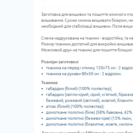
Заготовка для вишивки та пошиття жіночого пла
вишивання. Сукню можна вишивати бісером, нит
необхідний для стабілізації вишивки. Після виш
Схема надрукована на тканині - водостійка, та н
Розмір тканини достатній для викройки вишив
Можливий друк на тканині для пошиття більшого
Розміри заготовки:
тканина на перед і спинку 120х75 см - 2 відріз
тканина на рукави 80х50 см - 2 відрізки.
Тканина:
габардин (білий) (100% поліестер);
габардин (світло-сірий, сірий, м'ятний, бірюзо
бежевий, рожевий (світлий), жовтий, блакитни
атлас (білий) (100% поліестер);
домоткане полотно (біле) (58% бавовна, 42% 
домоткане полотно (бежево-сіре) (15% льон,
домоткане полотно (блакитне, жовте, молочне