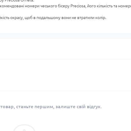
ру Preciosa Ornela.
екомендовані номери чеського бісеру Preciosa, його кількість та номер
ійкість окрасу, щоб в подальшому вони не втратили колір.
 товар, станьте першим, залиште свій відгук.