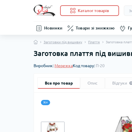
Каталог товарів
Новинки
Товари зі знижкою
Гу
Заготовки під вишивку
Плаття
Заготовка плат
Заготовка плаття під вишив
Виробник:
Мережка
Код товару:
П-20
Все про товар
Опис
Відгуки
0
Хіт