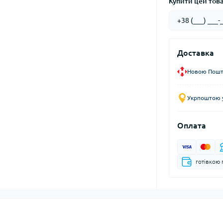
Купити цей товар
Доставка
Новою Пошто
Укрпоштою у
Оплата
готівкою 