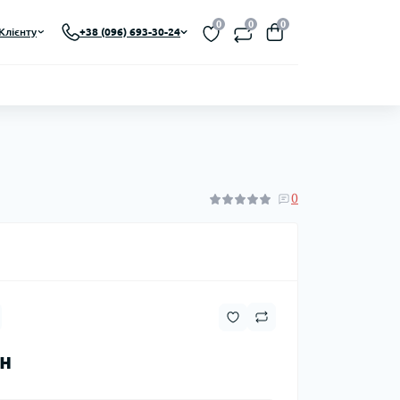
0
0
0
Клієнту
+38 (096) 693-30-24
0
рн