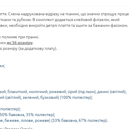
ття. Схема надрукована відразу на тканині, що значно спрощує проце
ками та рубкою. В комплект додається клейовий флізелін, який
ивки, необхідно викроїти деталі плаття та зшити за бажаним фасоном.
е полиняє при пранні.
анки
до 56 розміру
.
 розміру (за додаткову плату).
ки;
вий, блакитний, молочний, рожевий, сірий (під льон), джинс (світлий),
й (світлий), зелений, бузковий) (100% поліестер);
поліестер);
 50% бавовна, 35% поліестер);
, бежеве, лілове, рожеве) (33% бавовна, 67% поліестер).