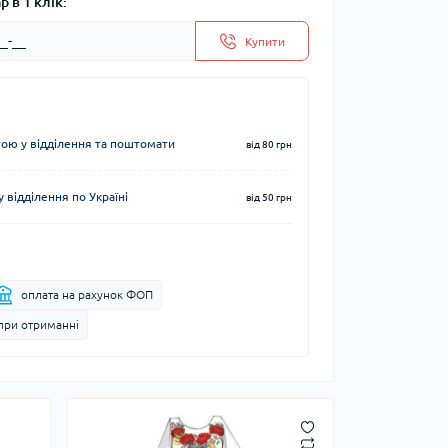
 в 1 клік:
Купити
ю у відділення та поштомати
від 80 грн
 відділення по Україні
від 50 грн
оплата на рахунок ФОП
при отриманні