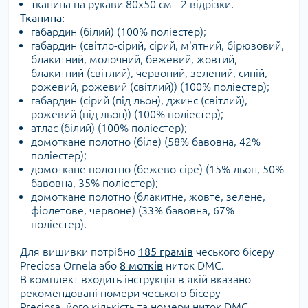
тканина на рукави 80х50 см - 2 відрізки.
Тканина:
габардин (білий) (100% поліестер);
габардин (світло-сірий, сірий, м'ятний, бірюзовий,
блакитний, молочний, бежевий, жовтий,
блакитний (світлий), червоний, зелений, синій,
рожевий, рожевий (світлий)) (100% поліестер);
габардин (сірий (під льон), джинс (світлий),
рожевий (під льон)) (100% поліестер);
атлас (білий) (100% поліестер);
домоткане полотно (біле) (58% бавовна, 42%
поліестер);
домоткане полотно (бежево-сіре) (15% льон, 50%
бавовна, 35% поліестер);
домоткане полотно (блакитне, жовте, зелене,
фіолетове, червоне) (33% бавовна, 67%
поліестер).
Для вишивки потрібно
185 грамів
чеського бісеру
Preciosa Ornela або
8
мотків
ниток DMC.
В комплект входить інструкція в якій вказано
рекомендовані номери чеського бісеру
Preciosa, його кількість та номери ниток DMC.