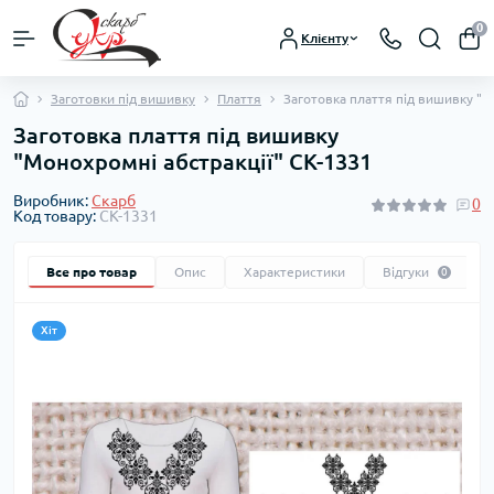
0
Клієнту
Заготовки під вишивку
Плаття
Заготовка плаття під вишивку "М
Заготовка плаття під вишивку
"Монохромні абстракції" СК-1331
Виробник:
Скарб
0
Код товару:
СК-1331
Все про товар
Опис
Характеристики
Відгуки
0
Хіт