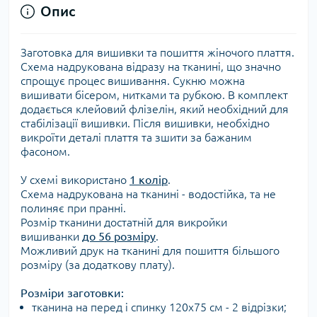
Опис
Заготовка для вишивки та пошиття жіночого плаття.
Схема надрукована відразу на тканині, що значно
спрощує процес вишивання. Сукню можна
вишивати бісером, нитками та рубкою. В комплект
додається клейовий флізелін, який необхідний для
стабілізації вишивки. Після вишивки, необхідно
викроїти деталі плаття та зшити за бажаним
фасоном.
У схемі використано
1 колір
.
Схема надрукована на тканині - водостійка, та не
полиняє при пранні.
Розмір тканини достатній для викройки
вишиванки
до 56 розміру
.
Можливий друк на тканині для пошиття більшого
розміру (за додаткову плату).
Розміри заготовки:
тканина на перед і спинку 120х75 см - 2 відрізки;