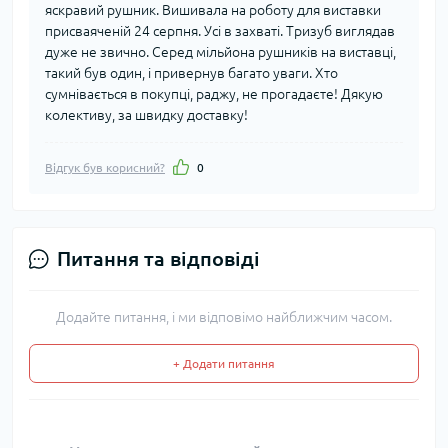
яскравий рушник. Вишивала на роботу для виставки
присваяченій 24 серпня. Усі в захваті. Тризуб виглядав
дуже не звично. Серед мільйона рушників на виставці,
такий був один, і привернув багато уваги. Хто
сумнівається в покупці, раджу, не прогадаєте! Дякую
колективу, за швидку доставку!
Відгук був корисний?
0
Питання та відповіді
Додайте питання, і ми відповімо найближчим часом.
+ Додати питання