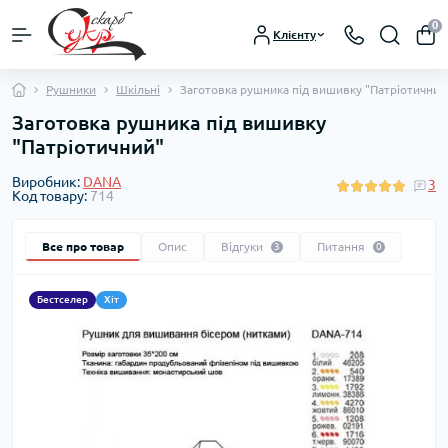
0
Клієнту
Рушники
Шкільні
Заготовка рушника під вишивку "Патріотичний
Заготовка рушника під вишивку
"Патріотичний"
Виробник:
DANA
3
Код товару:
714
Все про товар
Опис
Відгуки
Питання
3
0
Бестселер
Хіт