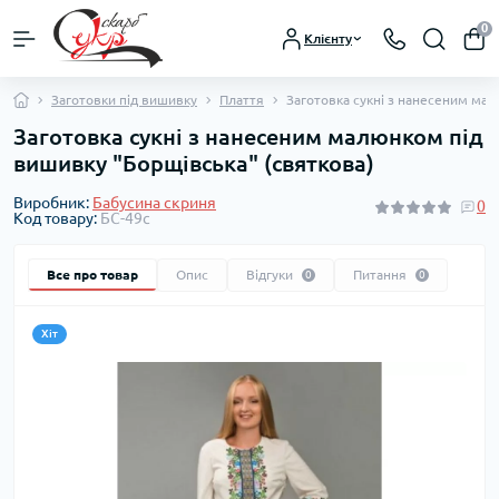
0
Клієнту
Заготовки під вишивку
Плаття
Заготовка сукні з нанесеним мал
Заготовка сукні з нанесеним малюнком під
вишивку "Борщівська" (святкова)
Виробник:
Бабусина скриня
0
Код товару:
БС-49с
Все про товар
Опис
Відгуки
Питання
0
0
Хіт