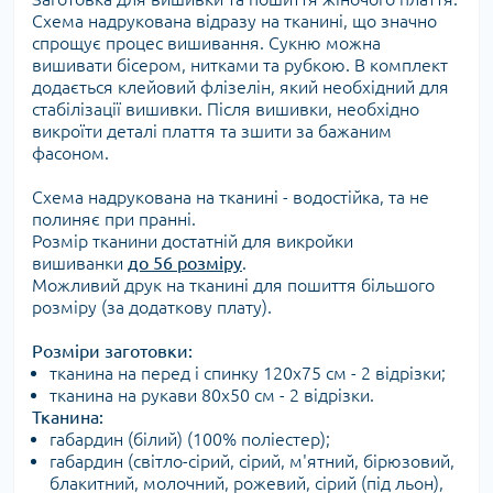
Схема надрукована відразу на тканині, що значно
спрощує процес вишивання. Сукню можна
вишивати бісером, нитками та рубкою. В комплект
додається клейовий флізелін, який необхідний для
стабілізації вишивки. Після вишивки, необхідно
викроїти деталі плаття та зшити за бажаним
фасоном.
Схема надрукована на тканині - водостійка, та не
полиняє при пранні.
Розмір тканини достатній для викройки
вишиванки
до 56 розміру
.
Можливий друк на тканині для пошиття більшого
розміру (за додаткову плату).
Розміри заготовки:
тканина на перед і спинку 120х75 см - 2 відрізки;
тканина на рукави 80х50 см - 2 відрізки.
Тканина:
габардин (білий) (100% поліестер);
габардин (світло-сірий, сірий, м'ятний, бірюзовий,
блакитний, молочний, рожевий, сірий (під льон),