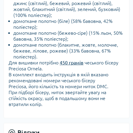
джинс (світлий), бежевий, рожевий (світлий),
жовтий, блакитний (світлий), зелений, бузковий)
(100% поліестер);
домоткане полотно (біле) (58% бавовна, 42%
поліестер);
домоткане полотно (бежево-сіре) (15% льон, 50%
бавовна, 35% поліестер);
домоткане полотно (блакитне, жовте, молочне,
бежеве, лілове, рожеве) (33% бавовна, 67%
поліестер).
Для вишивки потрібно
450 грамів
чеського бісеру
Preciosa Ornela.
В комплект входить інструкція в якій вказано
рекомендовані номери чеського бісеру
Preciosa, його кількість та номери ниток DMC.
При підборі бісеру, ниток звертайте увагу на
стійкість окрасу, щоб в подальшому вони не
втратили колір.
Відгуки