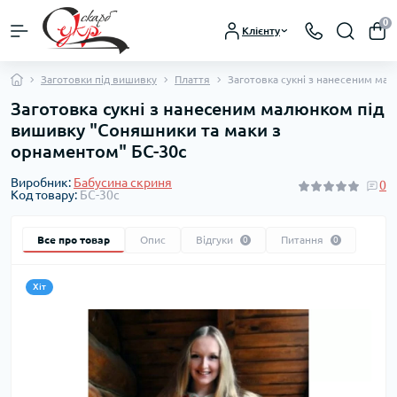
0
Клієнту
Заготовки під вишивку
Плаття
Заготовка сукні з нанесеним ма
Заготовка сукні з нанесеним малюнком під
вишивку "Соняшники та маки з
орнаментом" БС-30с
Виробник:
Бабусина скриня
0
Код товару:
БС-30с
Все про товар
Опис
Відгуки
Питання
0
0
Хіт