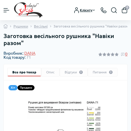
0
Клієнту
Рушники
Весільні
Заготовка весільного рушника "Навіки разом"
Заготовка весільного рушника "Навіки
разом"
Виробник:
DANA
0
Код товару:
71
Все про товар
Опис
Відгуки
Питання
0
0
Хіт
Продано