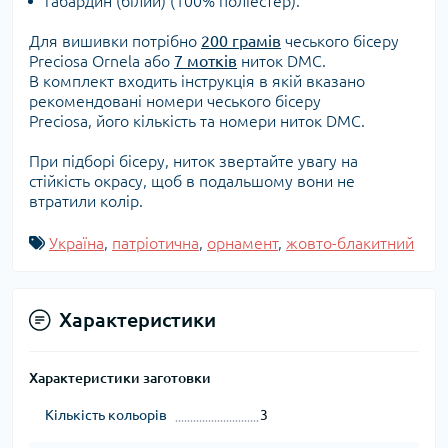
габардин (білий) (100% поліестер).
Для вишивки потрібно
200 грамів
чеського бісеру
Preciosa Ornela або
7 мотків
ниток DMC.
В комплект входить інструкція в якій вказано
рекомендовані номери чеського бісеру
Preciosa, його кількість та номери ниток DMC.
При підборі бісеру, ниток звертайте увагу на
стійкість окрасу, щоб в подальшому вони не
втратили колір.
Україна
,
патріотична
,
орнамент
,
жовто-блакитний
Характеристики
Характеристики заготовки
Кількість кольорів
3