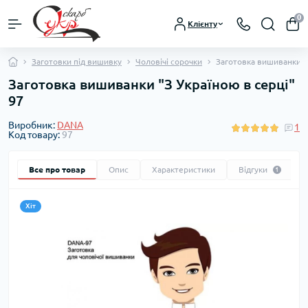
0
Клієнту
Заготовки під вишивку
Чоловічі сорочки
Заготовка вишиванки "З
Заготовка вишиванки "З Україною в серці"
97
Виробник:
DANA
1
Код товару:
97
Все про товар
Опис
Характеристики
Відгуки
1
Хіт