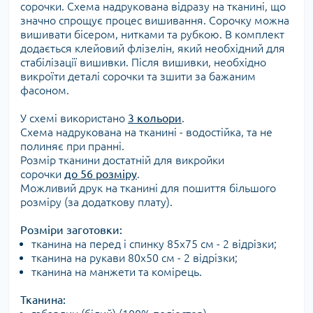
сорочки. Схема надрукована відразу на тканині, що
значно спрощує процес вишивання. Сорочку можна
вишивати бісером, нитками та рубкою. В комплект
додається клейовий флізелін, який необхідний для
стабілізації вишивки. Після вишивки, необхідно
викроїти деталі сорочки та зшити за бажаним
фасоном.
У схемі використано
3 кольори
.
Схема надрукована на тканині - водостійка, та не
полиняє при пранні.
Розмір тканини достатній для викройки
сорочки
до 56 розміру
.
Можливий друк на тканині для пошиття більшого
розміру (за додаткову плату).
Розміри заготовки:
тканина на перед і спинку 85х75 см - 2 відрізки;
тканина на рукави 80х50 см - 2 відрізки;
тканина на манжети та комірець.
Тканина: