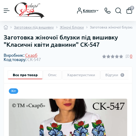
0
Клієнту
Заготовки під вишивку
Жіночі блузки
Заготовка жіночої блузки 
Заготовка жіночої блузки під вишивку
"Класичні квіти давнини" СК-547
Виробник:
Скарб
0
Код товару:
СК-547
Все про товар
Опис
Характеристики
Відгуки
0
Хіт