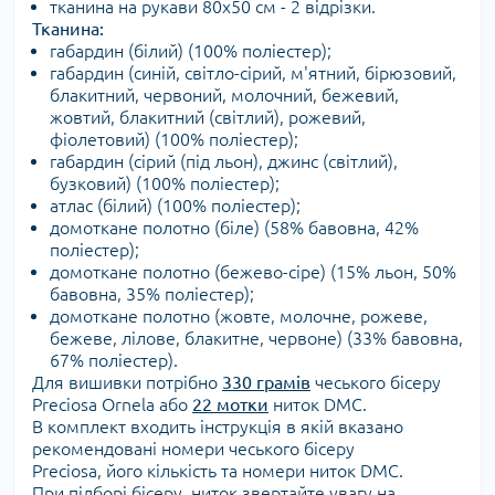
тканина на рукави 80х50 см - 2 відрізки.
Тканина:
габардин (білий) (100% поліестер);
габардин (синій, світло-сірий, м'ятний, бірюзовий,
блакитний, червоний, молочний, бежевий,
жовтий, блакитний (світлий), рожевий,
фіолетовий) (100% поліестер);
габардин (сірий (під льон), джинс (світлий),
бузковий) (100% поліестер);
атлас (білий) (100% поліестер);
домоткане полотно (біле) (58% бавовна, 42%
поліестер);
домоткане полотно (бежево-сіре) (15% льон, 50%
бавовна, 35% поліестер);
домоткане полотно (жовте, молочне, рожеве,
бежеве, лілове, блакитне, червоне) (33% бавовна,
67% поліестер).
Для вишивки потрібно
330 грамів
чеського бісеру
Preciosa Ornela або
22 мотки
ниток DMC.
В комплект входить інструкція в якій вказано
рекомендовані номери чеського бісеру
Preciosa, його кількість та номери ниток DMC.
При підборі бісеру, ниток звертайте увагу на