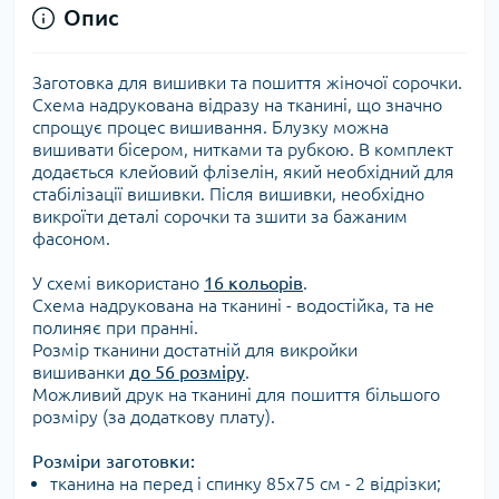
Опис
Заготовка для вишивки та пошиття жіночої сорочки.
Схема надрукована відразу на тканині, що значно
спрощує процес вишивання. Блузку можна
вишивати бісером, нитками та рубкою. В комплект
додається клейовий флізелін, який необхідний для
стабілізації вишивки. Після вишивки, необхідно
викроїти деталі сорочки та зшити за бажаним
фасоном.
У схемі використано
16 кольорів
.
Схема надрукована на тканині - водостійка, та не
полиняє при пранні.
Розмір тканини достатній для викройки
вишиванки
до 56 розміру
.
Можливий друк на тканині для пошиття більшого
розміру (за додаткову плату).
Розміри заготовки:
тканина на перед і спинку 85х75 см - 2 відрізки;