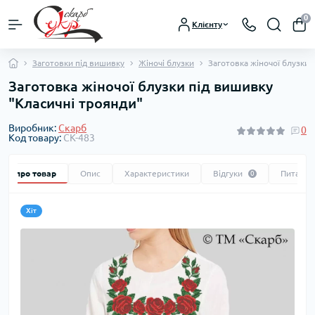
0
Клієнту
Заготовки під вишивку
Жіночі блузки
Заготовка жіночої блузки 
Заготовка жіночої блузки під вишивку
"Класичні троянди"
Виробник:
Скарб
0
Код товару:
СК-483
Все про товар
Опис
Характеристики
Відгуки
Питання
0
Хіт