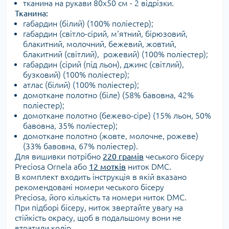
тканина на рукави 80х50 см - 2 відрізки.
Тканина:
габардин (білий) (100% поліестер);
габардин (світло-сірий, м'ятний, бірюзовий,
блакитний, молочний, бежевий, жовтий,
блакитний (світлий), рожевий) (100% поліестер);
габардин (сірий (під льон), джинс (світлий),
бузковий) (100% поліестер);
атлас (білий) (100% поліестер);
домоткане полотно (біле) (58% бавовна, 42%
поліестер);
домоткане полотно (бежево-сіре) (15% льон, 50%
бавовна, 35% поліестер);
домоткане полотно (жовте, молочне, рожеве)
(33% бавовна, 67% поліестер).
Для вишивки потрібно
220 грамів
чеського бісеру
Preciosa Ornela або
12 мотків
ниток DMC.
В комплект входить інструкція в якій вказано
рекомендовані номери чеського бісеру
Preciosa, його кількість та номери ниток DMC.
При підборі бісеру, ниток звертайте увагу на
стійкість окрасу, щоб в подальшому вони не
втратили колір.