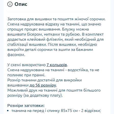
Опис
Заготовка для вишивки та пошиття жіночої сорочки.
Схема надрукована відразу на тканині, що значно
спрощує процес вишивання. Блузку можна
вишивати бісером, нитками та рубкою. В комплект
додається клейовий флізелін, який необхідний для
стабілізації вишивки. Після вишивки, необхідно
викроїти деталі сорочки та зшити за бажаним
фасоном.
У схемі використано
7 кольорів
.
Схема надрукована на тканині - водостійка, та не
полиняє при пранні.
Розмір тканини достатній для викройки
вишиванки
до 56 розміру
.
Можливий друк на тканині для пошиття більшого
розміру (за додаткову плату).
Розміри заготовки:
тканина на перед і спинку 85х75 см - 2 відрізки;