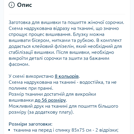
Опис
Заготовка для вишивки та пошиття жіночої сорочки.
Схема надрукована відразу на тканині, що значно
спрощує процес вишивання. Блузку можна
вишивати бісером, нитками та рубкою. В комплект
додається клейовий флізелін, який необхідний для
стабілізації вишивки. Після вишивки, необхідно
викроїти деталі сорочки та зшити за бажаним
фасоном.
У схемі використано
8 кольорів
.
Схема надрукована на тканині - водостійка, та не
полиняє при пранні.
Розмір тканини достатній для викройки
вишиванки
до 56 розміру
.
Можливий друк на тканині для пошиття більшого
розміру (за додаткову плату).
Розміри заготовки:
тканина на перед і спинку 85х75 см - 2 відрізки;