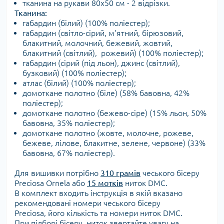
тканина на рукави 80х50 см - 2 відрізки.
Тканина:
габардин (білий) (100% поліестер);
габардин (світло-сірий, м'ятний, бірюзовий,
блакитний, молочний, бежевий, жовтий,
блакитний (світлий), рожевий) (100% поліестер);
габардин (сірий (під льон), джинс (світлий),
бузковий) (100% поліестер);
атлас (білий) (100% поліестер);
домоткане полотно (біле) (58% бавовна, 42%
поліестер);
домоткане полотно (бежево-сіре) (15% льон, 50%
бавовна, 35% поліестер);
домоткане полотно (жовте, молочне, рожеве,
бежеве, лілове, блакитне, зелене, червоне) (33%
бавовна, 67% поліестер).
Для вишивки потрібно
310 грамів
чеського бісеру
Preciosa Ornela або
15 мотків
ниток DMC.
В комплект входить інструкція в якій вказано
рекомендовані номери чеського бісеру
Preciosa, його кількість та номери ниток DMC.
При підборі бісеру, ниток звертайте увагу на