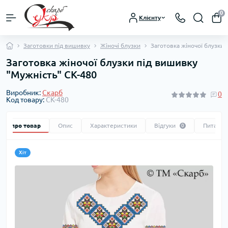
0
Клієнту
Заготовки під вишивку
Жіночі блузки
Заготовка жіночої блузки 
Заготовка жіночої блузки під вишивку
"Мужність" СК-480
Виробник:
Скарб
0
Код товару:
СК-480
Все про товар
Опис
Характеристики
Відгуки
Питання
0
Хіт