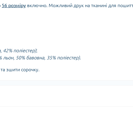
о
56 розміру
включно. Можливий друк на тканині для пошит
а, 42% поліестер)
;
5% льон, 50% бавовна, 35% поліестер)
.
 та зшити сорочку.