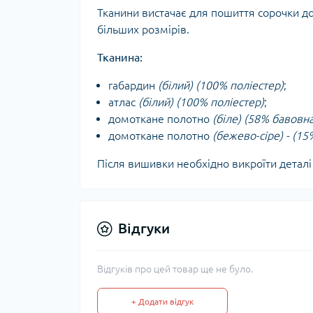
Тканини вистачає для пошиття сорочки д
більших розмірів.
Тканина:
габардин
(білий) (100% поліестер)
;
атлас
(білий) (100% поліестер)
;
домоткане полотно
(біле) (58% бавовн
домоткане полотно
(бежево-сіре) - (1
Після вишивки необхідно викроїти деталі
Відгуки
Відгуків про цей товар ще не було.
+ Додати відгук