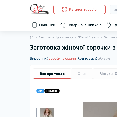
Каталог товарів
Новинки
Товари зі знижкою
Гу
Заготовки під вишивку
Жіночі блузки
Заготовк
Заготовка жіночої сорочки 
Виробник:
Бабусина скриня
Код товару:
БС-50-2
Все про товар
Опис
Відгуки
0
Хіт
Продано