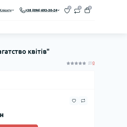
0
0
0
Клієнту
+38 (096) 693-30-24
гатство квітів"
0
рн