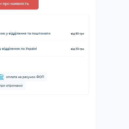
 про наявність
ю у відділення та поштомати
від 80 грн
 відділення по Україні
від 50 грн
оплата на рахунок ФОП
при отриманні