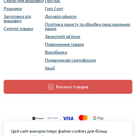
Схеми для вишивки
Про нас
Рушники
Гурт / опт
Заготовки під
Договір оферти
вишивку
Політика захисту та обробки персональних
Супутні товари
даних
Зворотній зв'язок
Повернення товару
Виробники
Подарункові сертифікати
Акції
Каталог товарів
Цей сайт використовує файли cookies для більш
ТМ Скарб © 2026