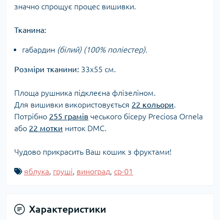
значно спрощує процес вишивки.
Тканина:
габардин
(білий) (100% поліестер).
Розміри тканини:
33х55 см.
Площа рушника підклеєна флізеліном.
Для вишивки використовується
22 кольори
.
Потрібно
255 грамів
чеського бісеру Preciosa Ornela
або
22 мотки
ниток DMC.
Чудово прикрасить Ваш кошик з фруктами!
яблука
,
груші
,
виноград
,
ср-01
Характеристики