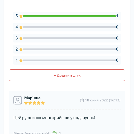
5
1
4
0
3
0
2
0
1
0
+ Додати відгук
Мар'яна
18 cічня 2022 (16:13)
Цей рушничок мені прийшов у подарунок!
Відгук був корисний?
1