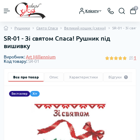
0
Клієнту
Рушники
Свято Спаса
Великий кошик (схеми)
SR-01 - Зі свят
SR-01 - Зі святом Спаса! Рушник під
вишивку
Виробник:
Art Millennium
1
Код товару:
SR-01
Все про товар
Опис
Характеристики
Відгуки
1
Бестселер
Хіт